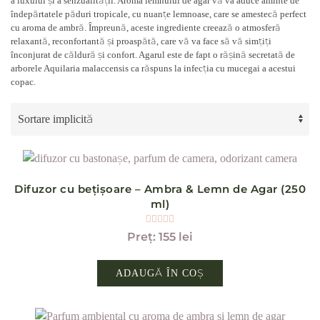
a luxului și a senzualității. Aroma lemnului de agar vă va aduce aminte de
îndepărtatele păduri tropicale, cu nuanțe lemnoase, care se amestecă perfect
cu aroma de ambră. Împreună, aceste ingrediente creează o atmosferă
relaxantă, reconfortantă și proaspătă, care vă va face să vă simțiți
înconjurat de căldură și confort. Agarul este de fapt o rășină secretată de
arborele Aquilaria malaccensis ca răspuns la infecția cu mucegai a acestui
copac.
Difuzor cu bețișoare – Ambra & Lemn de Agar (250
ml)
Evaluat la
5.00
din 5
155
lei
ADAUGĂ ÎN COȘ