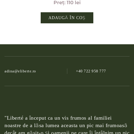
110
lei
ADAUGĂ ÎN COȘ
adina@­eliberte.ro
+40 722 958 777
"Liberté a început ca un vis frumos al familiei
noastre de a lăsa lumea aceasta un pic mai frumoasă
decât am găsit-o şi oamenii pe care îi întâlnim un pic