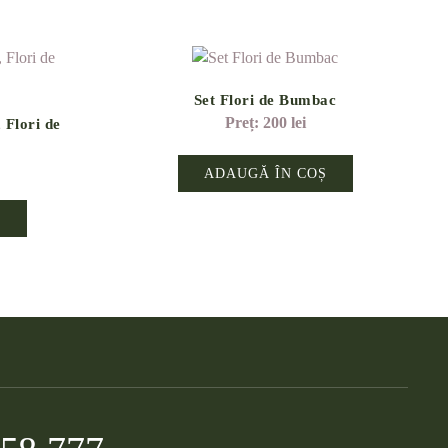
Set Flori de Bumbac
200
lei
 Flori de
l
ADAUGĂ ÎN COȘ
Ș