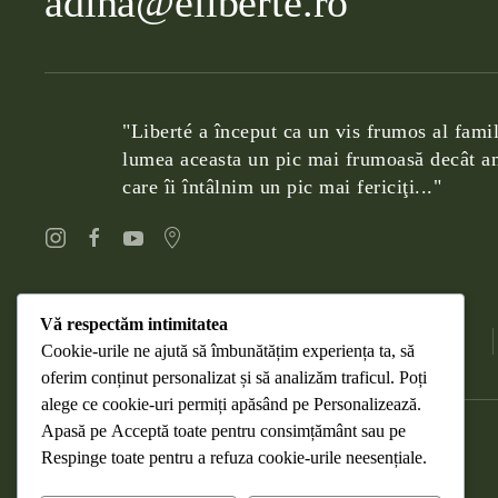
adina@eliberte.ro
"Liberté a început ca un vis frumos al famil
lumea aceasta un pic mai frumoasă decât am
care îi întâlnim un pic mai fericiţi..."
Vă respectăm intimitatea
Devino distribuitor
Blog Liberté
Cookie-urile ne ajută să îmbunătățim experiența ta, să
oferim conținut personalizat și să analizăm traficul. Poți
alege ce cookie-uri permiți apăsând pe
Personalizează
.
Apasă pe
Acceptă toate
pentru consimțământ sau pe
DESPRE COOKIES
Respinge toate
pentru a refuza cookie-urile neesențiale.
RETURNAREA PRODUSELOR