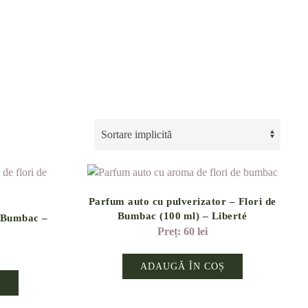
Parfum auto cu pulverizator – Flori de
Bumbac (100 ml) – Liberté
e Bumbac –
60
lei
ADAUGĂ ÎN COȘ
Ș