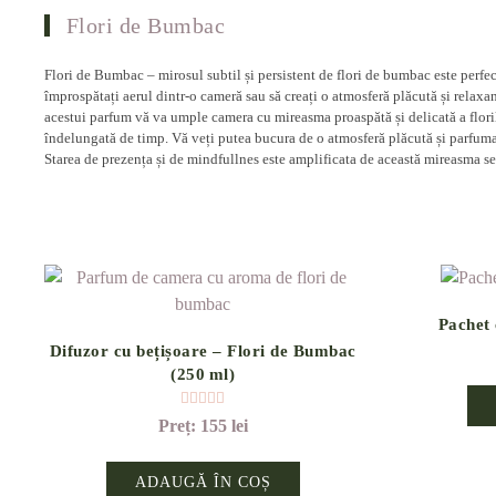
Flori de Bumbac
Flori de Bumbac – mirosul subtil și persistent de flori de bumbac este perfec
împrospătați aerul dintr-o cameră sau să creați o atmosferă plăcută și relaxan
acestui parfum vă va umple camera cu mireasma proaspătă și delicată a flori
îndelungată de timp. Vă veți putea bucura de o atmosferă plăcută și parfuma
Starea de prezența și de mindfullnes este amplificata de această mireasma se
Pachet
Difuzor cu bețișoare – Flori de Bumbac
(250 ml)
Evaluat la
5.00
din 5
155
lei
ADAUGĂ ÎN COȘ