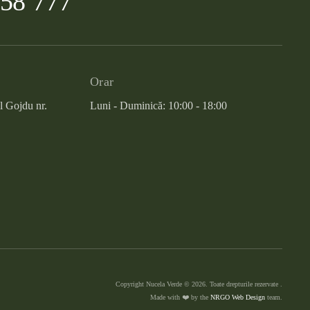
958 777
Orar
l Gojdu nr.
Luni - Duminică: 10:00 - 18:00
Copyright Nucela Verde ©
2026
. Toate drepturile rezervate .
Made with ❤️ by the
NRGO Web Design
team.