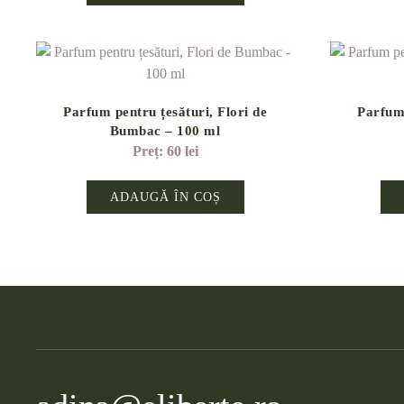
Parfum pentru țesături, Flori de
Parfum 
Bumbac – 100 ml
60
lei
ADAUGĂ ÎN COȘ