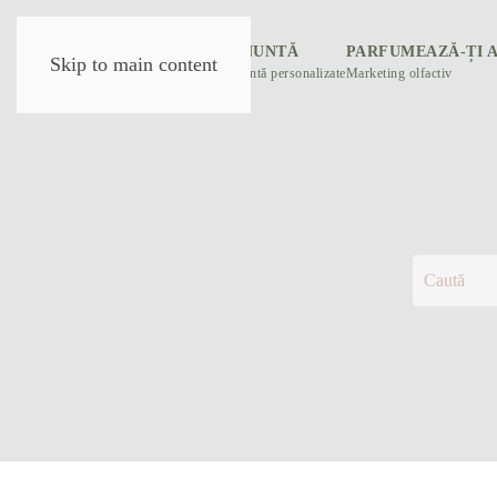
DESPRE NOI
PARFUM NUNTĂ
PARFUMEAZĂ-ȚI 
Skip to main content
eLiberte
Mărturii de nuntă personalizate
Marketing olfactiv