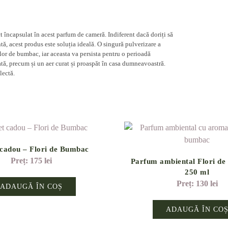
t încapsulat în acest parfum de cameră. Indiferent dacă doriți să
tă, acest produs este soluția ideală. O singură pulverizare a
lor de bumbac, iar aceasta va persista pentru o perioadă
tă, precum și un aer curat și proaspăt în casa dumneavoastră.
lectă.
 cadou – Flori de Bumbac
175
lei
Parfum ambiental Flori d
250 ml
130
lei
ADAUGĂ ÎN COȘ
ADAUGĂ ÎN CO