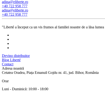
adina@eliberte.ro
+40 722 958 777
adina@­eliberte.ro
+40 722 958 777
"Liberté a început ca un vis frumos al familiei noastre de a lăsa lumea 
Devino distribuitor
Blog Liberté
Contact
Adresa noastră
Cetatea Oradea, Piața Emanuil Gojdu nr. 41, jud. Bihor, România
Orar
Luni - Duminică: 10:00 - 18:00