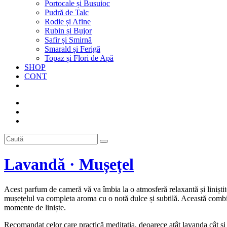
Portocale și Busuioc
Pudră de Talc
Rodie și Afine
Rubin și Bujor
Safir și Smirnă
Smarald și Ferigă
Topaz și Flori de Apă
SHOP
CONT
Lavandă · Mușețel
Acest parfum de cameră vă va îmbia la o atmosferă relaxantă și liniștit
mușețelul va completa aroma cu o notă dulce și subtilă. Această combi
momente de liniște.
Recomandat celor care practică meditația, deoarece atât lavanda cât și m