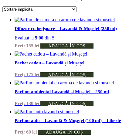
Difuzor cu bețișoare – Lavandă & Mușețel (250 ml)
Evaluat la
5.00
din 5
155
lei
ADAUGĂ ÎN COȘ
Pachet cadou – Lavandă și Mușețel
175
lei
ADAUGĂ ÎN COȘ
Parfum ambiental Lavandă și Mușețel – 250 ml
130
lei
ADAUGĂ ÎN COȘ
Parfum auto – Lavandă & Mușețel (100 ml) – Liberté
60
lei
ADAUGĂ ÎN COȘ