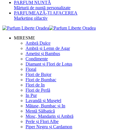
PARFUM NUNTĂ
Mărturii de nuntă personalizate
PARFUMEAZĂ-ȚI AFACEREA
Marketing olfactiv
MIRESME
Ambră Dulce
Ambră și Lemn de Agar
Ametist și Bambus
Condimente
Diamant și Flori de Lotus
Floral
Flori de Bujor
Flori de Bumbac
Flori de In
Flori de Perlă
In Pur
Lavandă și Mușețel
Mătase, Bumbac și In
Mentă Sălbatică
Mosc, Mandarin și Ambră
Perle și Flori Albe
Piper Negru și Cardamon