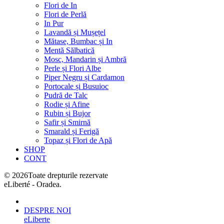
Flori de In
Flori de Perlă
In Pur
Lavandă și Mușețel
Mătase, Bumbac și In
Mentă Sălbatică
Mosc, Mandarin și Ambră
Perle și Flori Albe
Piper Negru și Cardamon
Portocale și Busuioc
Pudră de Talc
Rodie și Afine
Rubin și Bujor
Safir și Smirnă
Smarald și Ferigă
Topaz și Flori de Apă
SHOP
CONT
©
2026
Toate drepturile rezervate
eLiberté - Oradea.
DESPRE NOI
eLiberte