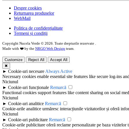
Despre cookies
Returnarea produselor
WebMail
Politica de confidențialitate
Termeni și condiții
Copyright Nucela Verde ©
2026
. Toate drepturile rezervate .
Made with ❤️ by the
NRGO Web Design
team.
Customize
Reject All
Accept All
✖
►
Cookie-uri necesare
Always Active
Necessary cookies enable essential site features like secure log-ins a
Niciunul
►
Cookie-uri funcționale
Remarcă
Functional cookies support features like content sharing on social medi
Niciunul
►
Cookie-uri analitice
Remarcă
Cookie-urile analitice urmăresc interacțiunile vizitatorilor și oferă info
Niciunul
►
Cookie-uri publicitare
Remarcă
Cookie-urile publicitare oferă reclame personalizate pe baza vizitelor t