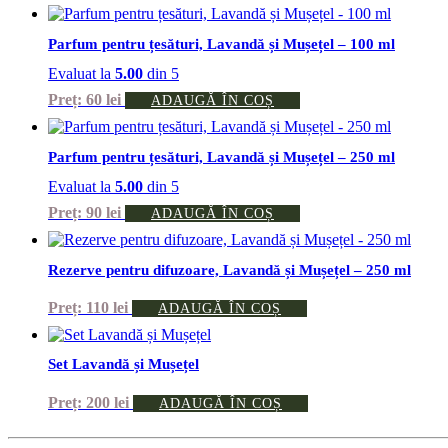
Parfum pentru țesături, Lavandă și Mușețel – 100 ml
Evaluat la
5.00
din 5
60
lei
ADAUGĂ ÎN COȘ
Parfum pentru țesături, Lavandă și Mușețel – 250 ml
Evaluat la
5.00
din 5
90
lei
ADAUGĂ ÎN COȘ
Rezerve pentru difuzoare, Lavandă și Mușețel – 250 ml
110
lei
ADAUGĂ ÎN COȘ
Set Lavandă și Mușețel
200
lei
ADAUGĂ ÎN COȘ