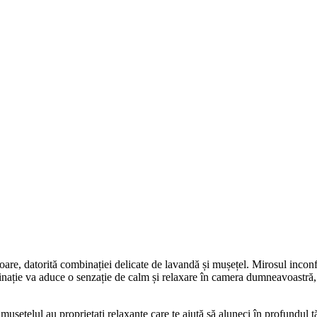
oare, datorită combinației delicate de lavandă și mușețel. Mirosul inconf
nație va aduce o senzație de calm și relaxare în camera dumneavoastră,
ușețelul au proprietați relaxante care te ajută să aluneci în profundul t