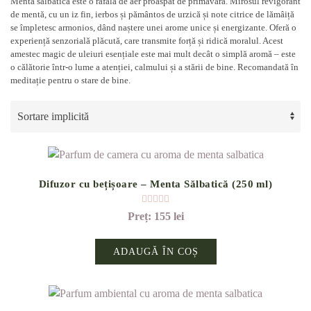
Mentă sălbatică este o rafală de aer proaspăt de primăvară. Mirosul revigorant
de mentă, cu un iz fin, ierbos și pământos de urzică și note citrice de lămâiță
se împletesc armonios, dând naștere unei arome unice și energizante. Oferă o
experiență senzorială plăcută, care transmite forță și ridică moralul. Acest
amestec magic de uleiuri esențiale este mai mult decât o simplă aromă – este
o călătorie într-o lume a atenției, calmului și a stării de bine. Recomandată în
meditație pentru o stare de bine.
Difuzor cu bețișoare – Menta Sălbatică (250 ml)
Evaluat la
5.00
din 5
155
lei
ADAUGĂ ÎN COȘ