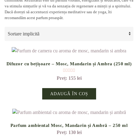
chihlimbar. Rezultatul este un parfum vibrant, energizant și seducător, care vă
va stimula simțurile și vă va da senzația de regenerare a minții și a spiritului.
Dacă dorești să accentuezi experiența meditative sau de yoga, îti
recomandăm acest parfum proaspăt.
Difuzor cu bețișoare – Mosc, Mandarin și Ambra (250 ml)
Evaluat la
5.00
din 5
155
lei
ADAUGĂ ÎN COȘ
Parfum ambiental Mosc, Mandarin și Ambră – 250 ml
130
lei