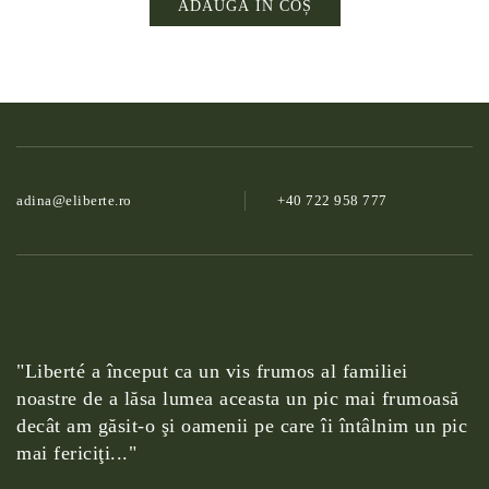
ADAUGĂ ÎN COȘ
adina@­eliberte.ro
+40 722 958 777
"Liberté a început ca un vis frumos al familiei
noastre de a lăsa lumea aceasta un pic mai frumoasă
decât am găsit-o şi oamenii pe care îi întâlnim un pic
mai fericiţi..."