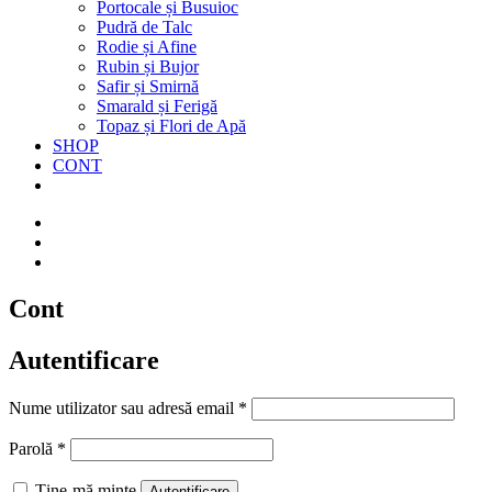
Portocale și Busuioc
Pudră de Talc
Rodie și Afine
Rubin și Bujor
Safir și Smirnă
Smarald și Ferigă
Topaz și Flori de Apă
SHOP
CONT
Cont
Autentificare
Obligatoriu
Nume utilizator sau adresă email
*
Obligatoriu
Parolă
*
Ține-mă minte
Autentificare