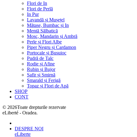
Flori de In
Flori de Perlă
In Pur
Lavandă și Mușețel
Mătase, Bumbac și In
Mentă Sălbatică
Mosc, Mandarin și Ambră
Perle și Flori Albe
Piper Negru și Cardamon
Portocale și Busuioc
Pudră de Talc
Rodie și Afine
Rubin și Bujor
Safir și Smirnă
Smarald și Ferigă
Topaz și Flori de Apă
SHOP
CONT
©
2026
Toate drepturile rezervate
eLiberté - Oradea.
DESPRE NOI
eLiberte