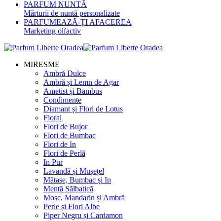
PARFUM NUNTĂ
Mărturii de nuntă personalizate
PARFUMEAZĂ-ȚI AFACEREA
Marketing olfactiv
MIRESME
Ambră Dulce
Ambră și Lemn de Agar
Ametist și Bambus
Condimente
Diamant și Flori de Lotus
Floral
Flori de Bujor
Flori de Bumbac
Flori de In
Flori de Perlă
In Pur
Lavandă și Mușețel
Mătase, Bumbac și In
Mentă Sălbatică
Mosc, Mandarin și Ambră
Perle și Flori Albe
Piper Negru și Cardamon