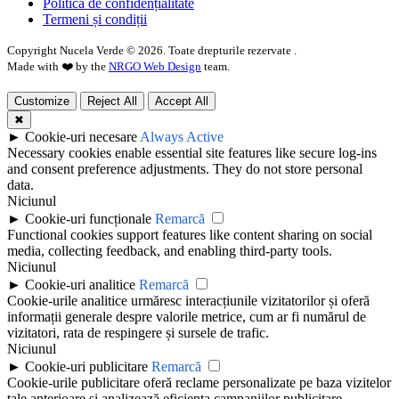
Politica de confidențialitate
Termeni și condiții
Copyright Nucela Verde ©
2026
. Toate drepturile rezervate .
Made with ❤️ by the
NRGO Web Design
team.
Customize
Reject All
Accept All
✖
►
Cookie-uri necesare
Always Active
Necessary cookies enable essential site features like secure log-ins
and consent preference adjustments. They do not store personal
data.
Niciunul
►
Cookie-uri funcționale
Remarcă
Functional cookies support features like content sharing on social
media, collecting feedback, and enabling third-party tools.
Niciunul
►
Cookie-uri analitice
Remarcă
Cookie-urile analitice urmăresc interacțiunile vizitatorilor și oferă
informații generale despre valorile metrice, cum ar fi numărul de
vizitatori, rata de respingere și sursele de trafic.
Niciunul
►
Cookie-uri publicitare
Remarcă
Cookie-urile publicitare oferă reclame personalizate pe baza vizitelor
tale anterioare și analizează eficiența campaniilor publicitare.