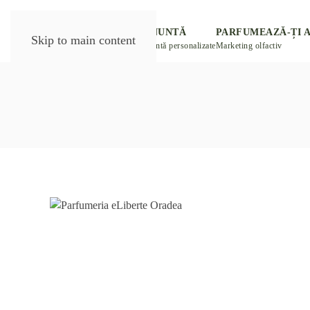
DESPRE NOI
PARFUM NUNTĂ
PARFUMEAZĂ-ȚI 
Skip to main content
eLiberte
Mărturii de nuntă personalizate
Marketing olfactiv