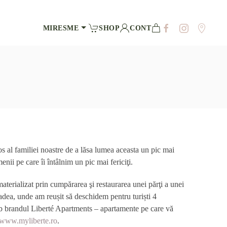
MIRESME
SHOP
CONT
s al familiei noastre de a lăsa lumea aceasta un pic mai
nii pe care îi întâlnim un pic mai fericiţi.
materializat prin cumpărarea şi restaurarea unei părţi a unei
adea, unde am reușit să deschidem pentru turiști 4
ub brandul Liberté Apartments – apartamente pe care vă
www.myliberte.ro
.