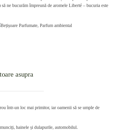
au) să ne bucurăm împreună de aromele Liberté – bucuria este
toare asupra
rou într-un loc mai primitor, iar oamenii să se umple de
munciți, hainele și dulapurile, automobilul.