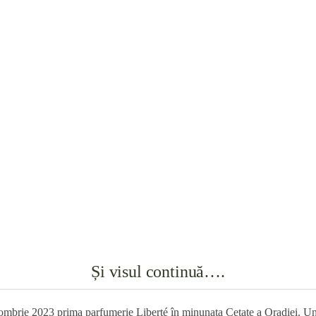
Și visul continuă….
tombrie 2023 prima parfumerie Liberté în minunata Cetate a Oradiei. Un 