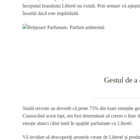
începutul brandului Liberté nu există. Prin urmare vă aștep
însutită dacă este impărtășită.
Gestul de a
Studii recente au dovedit că peste 75% din toate emoțiile gen
Cunoscând acest fapt, am fost determinati să creem o linie d
emoție atunci când intră în spațiile parfumate cu Liberté.
Vă invităm să descoperiți aromele create de Liberté și produs