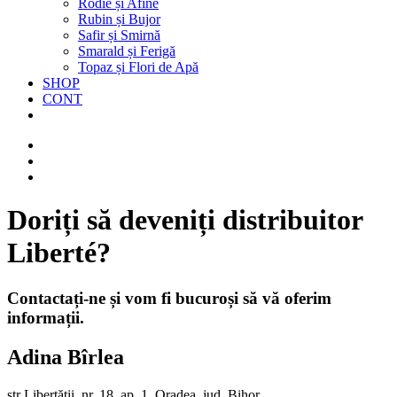
Rodie și Afine
Rubin și Bujor
Safir și Smirnă
Smarald și Ferigă
Topaz și Flori de Apă
SHOP
CONT
Doriți să deveniți distribuitor
Liberté?
Contactați-ne și vom fi bucuroși să vă oferim
informații.
Adina Bîrlea
str Libertății, nr. 18, ap. 1, Oradea, jud. Bihor