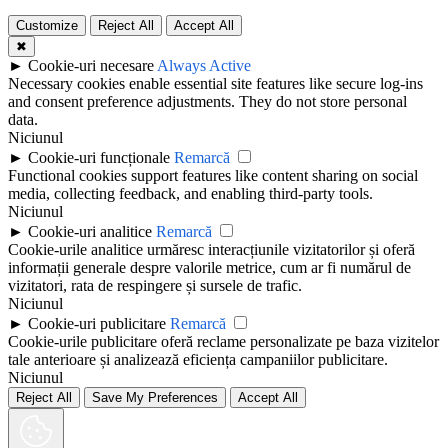
Customize
Reject All
Accept All
✖
►
Cookie-uri necesare
Always Active
Necessary cookies enable essential site features like secure log-ins
and consent preference adjustments. They do not store personal
data.
Niciunul
►
Cookie-uri funcționale
Remarcă
Functional cookies support features like content sharing on social
media, collecting feedback, and enabling third-party tools.
Niciunul
►
Cookie-uri analitice
Remarcă
Cookie-urile analitice urmăresc interacțiunile vizitatorilor și oferă
informații generale despre valorile metrice, cum ar fi numărul de
vizitatori, rata de respingere și sursele de trafic.
Niciunul
►
Cookie-uri publicitare
Remarcă
Cookie-urile publicitare oferă reclame personalizate pe baza vizitelor
tale anterioare și analizează eficiența campaniilor publicitare.
Niciunul
Reject All
Save My Preferences
Accept All