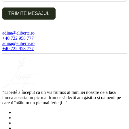
TRIMITE MESAJUL
adina@eliberte.ro
+40 722 958 777
adina@­eliberte.ro
+40 722 958 777
"Liberté a început ca un vis frumos al familiei noastre de a lăsa
lumea aceasta un pic mai frumoasă decât am găsit-o şi oamenii pe
care îi întâlnim un pic mai fericiţi..."