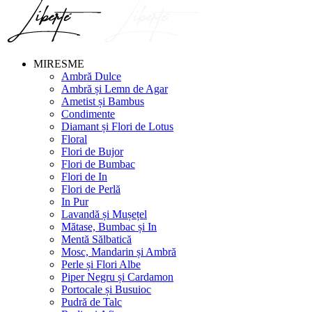
MIRESME
Ambră Dulce
Ambră și Lemn de Agar
Ametist și Bambus
Condimente
Diamant și Flori de Lotus
Floral
Flori de Bujor
Flori de Bumbac
Flori de In
Flori de Perlă
In Pur
Lavandă și Mușețel
Mătase, Bumbac și In
Mentă Sălbatică
Mosc, Mandarin și Ambră
Perle și Flori Albe
Piper Negru și Cardamon
Portocale și Busuioc
Pudră de Talc