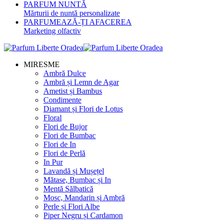
PARFUM NUNTĂ
Mărturii de nuntă personalizate
PARFUMEAZĂ-ȚI AFACEREA
Marketing olfactiv
MIRESME
Ambră Dulce
Ambră și Lemn de Agar
Ametist și Bambus
Condimente
Diamant și Flori de Lotus
Floral
Flori de Bujor
Flori de Bumbac
Flori de In
Flori de Perlă
In Pur
Lavandă și Mușețel
Mătase, Bumbac și In
Mentă Sălbatică
Mosc, Mandarin și Ambră
Perle și Flori Albe
Piper Negru și Cardamon