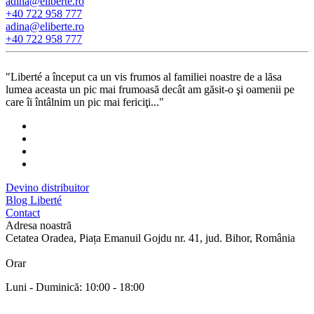
adina@eliberte.ro
+40 722 958 777
adina@­eliberte.ro
+40 722 958 777
"Liberté a început ca un vis frumos al familiei noastre de a lăsa
lumea aceasta un pic mai frumoasă decât am găsit-o şi oamenii pe
care îi întâlnim un pic mai fericiţi..."
Devino distribuitor
Blog Liberté
Contact
Adresa noastră
Cetatea Oradea, Piața Emanuil Gojdu nr. 41, jud. Bihor, România
Orar
Luni - Duminică: 10:00 - 18:00