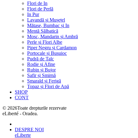
Flori de In
Flori de Perlă
In Pur
Lavandă și Mușețel
Mătase, Bumbac și In
Mentă Sălbatică
Mosc, Mandarin și Ambră
Perle și Flori Albe
Piper Negru și Cardamon
Portocale și Busuioc
Pudră de Talc
Rodie și Afine
Rubin și Bujor
Safir și Smirnă
Smarald și Ferigă
Topaz și Flori de Apă
SHOP
CONT
©
2026
Toate drepturile rezervate
eLiberté - Oradea.
DESPRE NOI
eLiberte