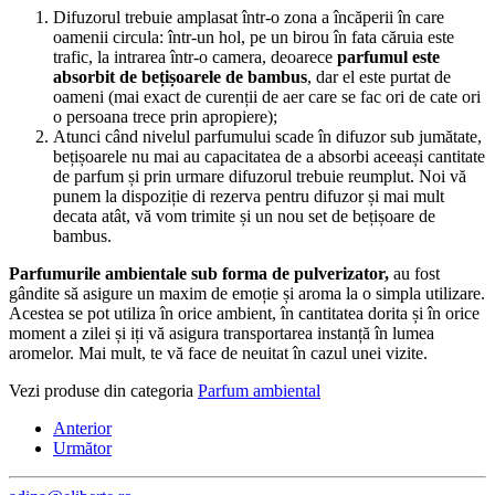
Difuzorul trebuie amplasat
într
-o
zona
a
încăperii
în
care
oamenii
circula
:
într
-un hol, pe un birou
în
fata
căruia
este
trafic,
la
intrarea
într
-o
camera
, deoarece
parfumul este
absorbit de
bețișoarele
de bambus
, dar el este purtat de
oameni (
mai
exact de
curenții
de aer care se fac ori de
cate
ori
o
persoana
trece prin apropiere);
Atunci
când
nivelul parfumului scade
în
difuzor sub
jumătate
,
bețișoarele
nu
mai
au capacitatea de a absorbi
aceeași
cantitate
de parfum
și
prin urmare difuzorul trebuie reumplut. Noi
vă
punem
la
dispoziție
di
rezerva
pentru difuzor
și
mai
mult
decata
atât,
vă
vom trimite
și
un nou
set
de
bețișoare
de
bambus.
Parfumurile ambientale sub
forma
de pulverizator,
au fost
gândite
să asigure un maxim de
emoție
și
aroma
la
o
simpla
utilizare.
Acestea se pot
utiliza
în
orice ambient,
în
cantitatea
dorita
și
în
orice
moment a zilei
și
iți
vă
asigura
transportarea
instanță
în
lumea
aromelor.
Mai
mult, te
vă
face de neuitat
în
cazul unei vizite.
Vezi produse din categoria
Parfum ambiental
Anterior
Următor