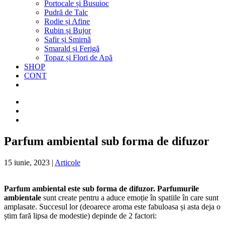
Portocale și Busuioc
Pudră de Talc
Rodie și Afine
Rubin și Bujor
Safir și Smirnă
Smarald și Ferigă
Topaz și Flori de Apă
SHOP
CONT
Parfum ambiental sub forma de difuzor
15 iunie, 2023
|
Articole
Parfum ambiental este sub
forma
de difuzor. Parfumurile
ambientale
sunt
create pentru a aduce
emoție
în
spatiile
în
care
sunt
amplasate. Succesul lor (deoarece
aroma
este
fabuloasa
și
asta
deja
o
știm
fară
lipsa
de modestie) depinde de 2 factori: