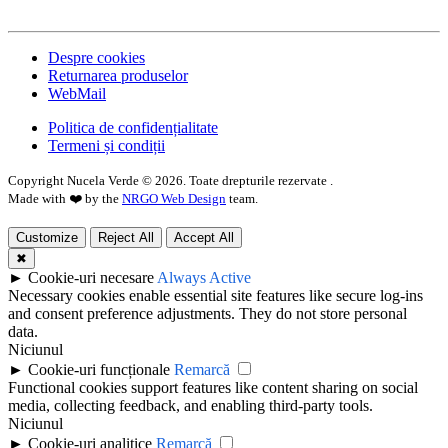
Despre cookies
Returnarea produselor
WebMail
Politica de confidențialitate
Termeni și condiții
Copyright Nucela Verde ©
2026
. Toate drepturile rezervate .
Made with ❤️ by the
NRGO Web Design
team.
Customize
Reject All
Accept All
✖
►
Cookie-uri necesare
Always Active
Necessary cookies enable essential site features like secure log-ins
and consent preference adjustments. They do not store personal
data.
Niciunul
►
Cookie-uri funcționale
Remarcă
Functional cookies support features like content sharing on social
media, collecting feedback, and enabling third-party tools.
Niciunul
►
Cookie-uri analitice
Remarcă