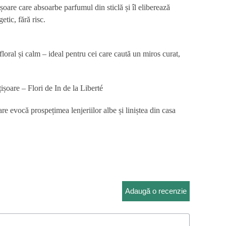
ișoare
care absoarbe parfumul din sticlă și îl eliberează
etic, fără risc.
floral și calm – ideal pentru cei care caută un miros curat,
oare – Flori de In de la Liberté
e evocă prospețimea lenjeriilor albe și liniștea din casa
a
evaluări de la clienți
Adaugă o recenzie