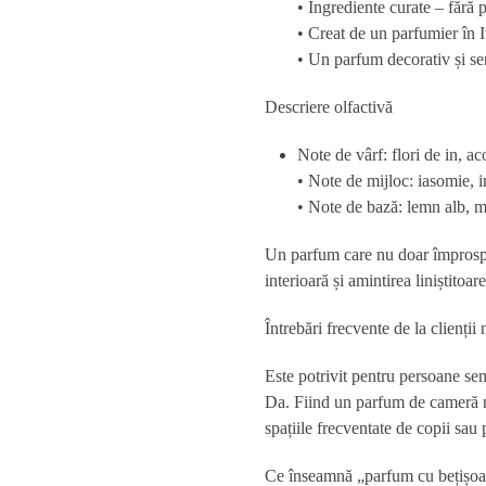
• Ingrediente curate – fără p
• Creat de un parfumier în 
• Un parfum decorativ și senz
Descriere olfactivă
Note de vârf
: flori de in, a
•
Note de mijloc
: iasomie, ir
•
Note de bază
: lemn alb, m
Un parfum care nu doar împrospăt
interioară și amintirea liniștitoar
Întrebări frecvente de la clienții 
Este potrivit pentru persoane sen
Da. Fiind un
parfum de cameră n
spațiile frecventate de copii sau 
Ce înseamnă „parfum cu bețișoa