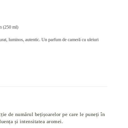
In (250 ml)
curat, luminos, autentic. Un parfum de cameră cu uleiuri
ție de numărul bețișoarelor pe care le puneți în
luența și intensitatea aromei.