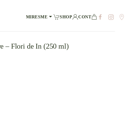
MIRESME
SHOP
CONT
e – Flori de In (250 ml)
a
evaluări de la clienți