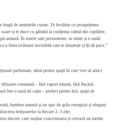
e leagă de amintirile curate. Te învăluie cu prospețimea
la soare și te duce cu gândul la curățenia calmă din copilărie,
upă-amiază. În notele sale persisstente, se simte și o undă
ca o binecuvântare invizibilă care te liniștește și îți dă pace.”
țișoare parfumate
, ideal pentru spații în care vrei să aduci
difuzare constantă – fără vapori iritanți, fără flacără;
asă într-o oază de calm – perfect pentru hol, spații de
brată,
bambus natural
și un spic de grâu energizat și elegant;
ăsucirea bețișoarelor la fiecare 2–3 zile;
irou
discret, care susține concentrarea și creează un mediu