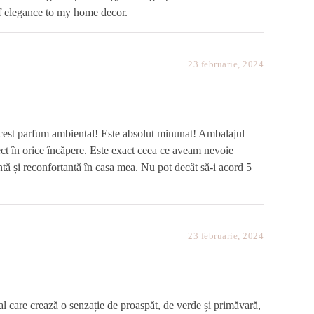
of elegance to my home decor.
23 februarie, 2024
acest parfum ambiental! Este absolut minunat! Ambalajul
fect în orice încăpere. Este exact ceea ce aveam nevoie
ntă și reconfortantă în casa mea. Nu pot decât să-i acord 5
23 februarie, 2024
 care crează o senzație de proaspăt, de verde și primăvară,