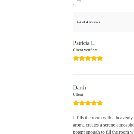
1-4 of 4 reviews
Patricia L.
Client verificat
Darsh
Client
It fills the room with a heavenly
aroma creates a serene atmospher
potent enough to fill the room w