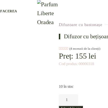
AFACEREA
Difuzoare cu bastonașe
Difuzor cu bețișoar
Evaluat la
4
(
4
recenzii de la clienți)
5.00
din 5 pe baza 
Preț:
155
lei
Cod produs:
00000318
10 în stoc
Cantitate
Difuzor