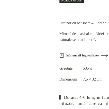
cu
Adaugă în coș
bețișoare
–
Flori
Difuzor cu bețișoare – Flori de 
de
In
Mirosul de acasă al copilăriei– 
(250
naturale semnat Liberté.
ml)
Informații ingrediente
Greutate
535 g
Dimensiuni
7,5 × 32 cm
Durata: 4-6 luni,
în func
difuzor, număr care va inf