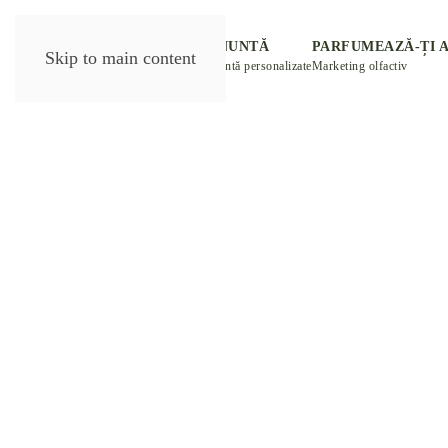
DESPRE NOI
PARFUM NUNTĂ
PARFUMEAZĂ-ȚI 
Skip to main content
eLiberte
Mărturii de nuntă personalizate
Marketing olfactiv