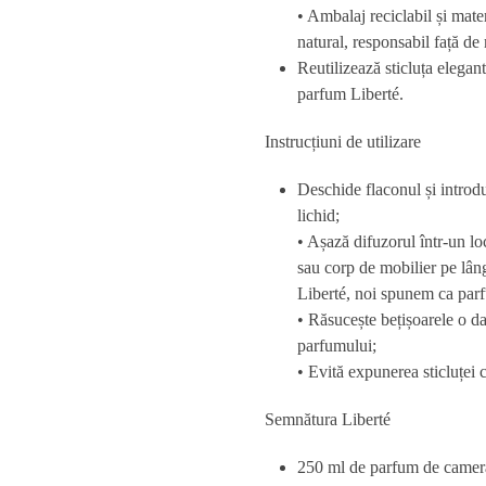
• Ambalaj reciclabil și mat
natural
, responsabil față de
Reutilizează sticluța elega
parfum Liberté.
Instrucțiuni de utilizare
Deschide flaconul și introd
lichid;
• Așază difuzorul într-un lo
sau corp de mobilier pe lâng
Liberté, noi spunem ca parf
• Răsucește bețișoarele o da
parfumului;
• Evită expunerea sticluței 
Semnătura Liberté
250 ml de
parfum de cameră