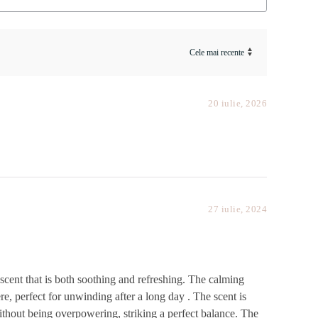
20 iulie, 2026
27 iulie, 2024
 scent that is both soothing and refreshing. The calming
e, perfect for unwinding after a long day . The scent is
ithout being overpowering, striking a perfect balance. The