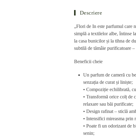
Descriere
„Flori de In este parfumul care n
simplă a textilelor albe, întinse 
la casa bunicilor și la tihna de d
subtilă de tămâie purificatoare – 
Beneficii cheie
Un parfum de cameră cu
be
senzația de curat și liniște;
• Compoziție echilibrată, cu 
• Transformă orice colț de c
relaxare sau băi purificate;
• Design rafinat – sticlă am
• Intensifici mireasma prin r
• Poate fi un
odorizant de b
senin;