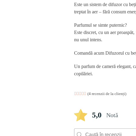
Este un sistem de
difuzor cu beț
treptat în aer – fără consum energ
Parfumul se simte puternic?
Este discret, cu un aer proaspăt, 
nu unul intens.
Comandă acum Difuzorul cu bețiș
Un parfum de cameră elegant, car
copilăriei.
Evaluat la
4
(
4
recenzii de la clienți)
5.00
din 5 pe baza 
5,0
Notă