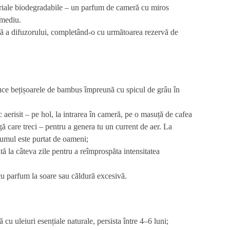
eriale biodegradabile – un
parfum de cameră cu miros
 mediu.
ntă a difuzorului, completând-o cu următoarea rezervă de
uce bețișoarele de bambus împreună cu spicul de grâu în
c aerisit – pe hol, la intrarea în cameră, pe o masuță de cafea
ă care treci – pentru a genera tu un current de aer. La
umul este purtat de oameni;
tă la câteva zile pentru a reîmprospăta intensitatea
cu parfum la soare sau căldură excesivă.
 cu uleiuri esențiale
naturale, persista între 4–6 luni;