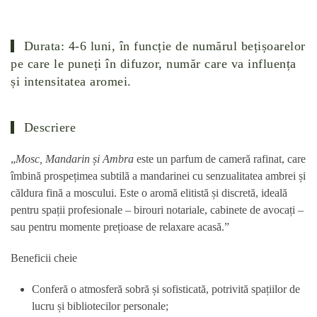
Durata: 4-6 luni,
în funcție de numărul bețișoarelor
pe care le puneți în difuzor, număr care va influența
și intensitatea aromei.
Descriere
„
Mosc, Mandarin și Ambra
este un
parfum de cameră
rafinat, care
îmbină prospețimea subtilă a mandarinei cu senzualitatea ambrei și
căldura fină a moscului. Este o aromă elitistă și discretă, ideală
pentru spații profesionale – birouri notariale, cabinete de avocați –
sau pentru momente prețioase de relaxare acasă.”
Beneficii cheie
Conferă o atmosferă sobră și sofisticată, potrivită spațiilor de
lucru și bibliotecilor personale;