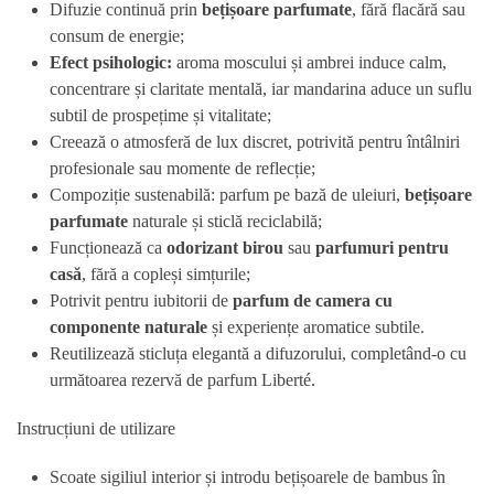
Difuzie continuă prin
bețișoare parfumate
, fără flacără sau
consum de energie;
Efect psihologic:
aroma moscului și ambrei induce calm,
concentrare și claritate mentală, iar mandarina aduce un suflu
subtil de prospețime și vitalitate;
Creează o atmosferă de lux discret, potrivită pentru întâlniri
profesionale sau momente de reflecție;
Compoziție sustenabilă: parfum pe bază de uleiuri,
bețișoare
parfumate
naturale și sticlă reciclabilă;
Funcționează ca
odorizant birou
sau
parfumuri pentru
casă
, fără a copleși simțurile;
Potrivit pentru iubitorii de
parfum de camera cu
componente naturale
și experiențe aromatice subtile.
Reutilizează sticluța elegantă a difuzorului, completând-o cu
următoarea rezervă de parfum Liberté.
Instrucțiuni de utilizare
Scoate sigiliul interior și introdu bețișoarele de bambus în