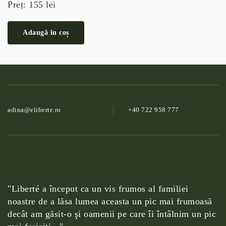
Preț:
155
lei
Adaugă în coș
adina@­eliberte.ro
+40 722 958 777
"Liberté a început ca un vis frumos al familiei
noastre de a lăsa lumea aceasta un pic mai frumoasă
decât am găsit-o şi oamenii pe care îi întâlnim un pic