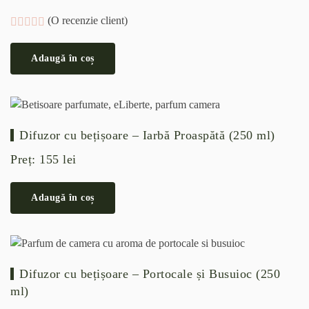
(O recenzie client)
Evaluat la
5.00
din 5 pe baza unei singure evaluări
Adaugă în coș
Difuzor cu bețișoare – Iarbă Proaspătă (250 ml)
Preț:
155
lei
Adaugă în coș
Difuzor cu bețișoare – Portocale și Busuioc (250
ml)