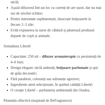
sticlă;
Așază difuzorul într-un loc cu curenți de aer ușori, dar nu mai
sus de nivelul ochilor;
Pentru intensitate suplimentară, răsucește bețișoarele la
fiecare 2–3 zile;
Evită expunerea la surse de căldură și păstrează produsul
departe de copii și animale.
Semnătura Liberté
Capacitate: 250 ml –
difuzor aromaterapie
cu persistență de
4–6 luni;
Design elegant: sticlă ambrată,
bețișoare parfumate
și spic
de grâu decorativ;
Fără parabeni, coloranți sau substanțe agresive;
Ingrediente atent selecționate, în spiritul calității Liberté;
O creație Liberté – parfumeria ambientală din Oradea.
Piramida olfactivă (inspirată de BeFragrances)