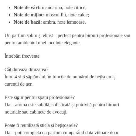
Note de vârf:
mandarina, note citrice;
Note de mijloc:
moscul fin, note calde;
Note de bază:
ambra, note lemnoase.
Un parfum sobru și elitist – perfect pentru birouri profesionale sau
pentru ambientul unei locuințe elegante.
Întrebări frecvente
Cât durează difuzarea?
Între 4 și 6 săptămâni, în funcție de numărul de bețișoare și
curenții de aer.
Este sigur pentru spații profesionale?
Da – aroma este subtilă, sofisticată și potrivită pentru birouri
notariale sau cabinete de avocați.
Poate fi reutilizată sticla și bețișoarele?
Da – poți completa cu parfum cumparând data viitoare doar