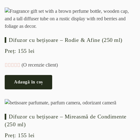
Difuzor cu bețișoare – Rodie & Afine (250 ml)
Preț:
155
lei
(O recenzie client)
Evaluat la
5.00
din 5 pe baza unei singure evaluări
Adaugă în coș
Difuzor cu bețișoare – Mireasmă de Condimente
(250 ml)
Preț:
155
lei