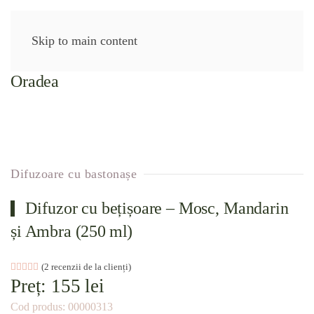
Skip to main content
Difuzoare cu bastonașe
Difuzor cu bețișoare – Mosc, Mandarin
și Ambra (250 ml)
Evaluat la
2
(
2
recenzii de la clienți)
5.00
din 5 pe baza a
evaluări de la clienți
Preț:
155
lei
Cod produs:
00000313