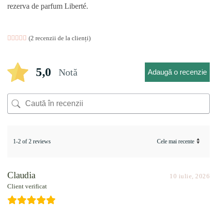
rezerva de parfum Liberté.
Evaluat la
2
(
2
recenzii de la clienți)
5.00
din 5 pe baza a
evaluări de la clienți
5,0
Notă
Adaugă o recenzie
1-2 of 2 reviews
Claudia
10 iulie, 2026
Client verificat