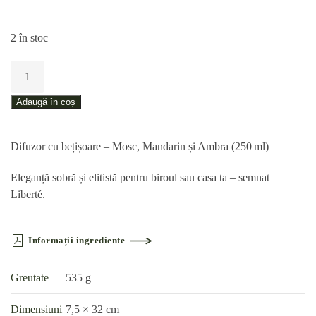
2 în stoc
Cantitate
Difuzor
cu
Adaugă în coș
bețișoare
–
Difuzor cu bețișoare – Mosc, Mandarin și Ambra (250 ml)
Mosc,
Mandarin
Eleganță sobră și elitistă pentru biroul sau casa ta – semnat
și
Liberté.
Ambra
(250 ml)
Informații ingrediente
Greutate
535 g
Dimensiuni
7,5 × 32 cm