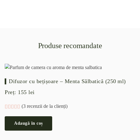
Produse recomandate
Difuzor cu bețișoare – Menta Sălbatică (250 ml)
Preț:
155
lei
(
3
recenzii de la clienți)
Evaluat la
3
5.00
din 5 pe baza a
evaluări de la clienți
Adaugă în coș