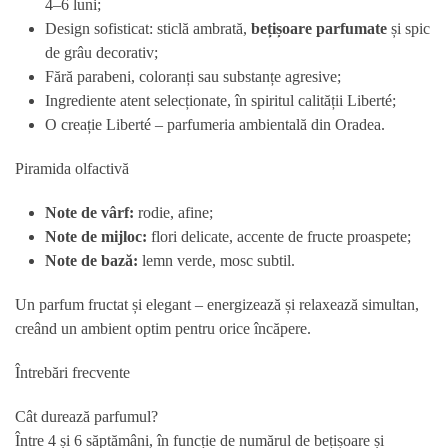
4–6 luni;
Design sofisticat: sticlă ambrată,
bețișoare parfumate
și spic
de grâu decorativ;
Fără parabeni, coloranți sau substanțe agresive;
Ingrediente atent selecționate, în spiritul calității Liberté;
O creație Liberté – parfumeria ambientală din Oradea.
Piramida olfactivă
Note de vârf:
rodie, afine;
Note de mijloc:
flori delicate, accente de fructe proaspete;
Note de bază:
lemn verde, mosc subtil.
Un parfum fructat și elegant – energizează și relaxează simultan,
creând un ambient optim pentru orice încăpere.
Întrebări frecvente
Cât durează parfumul?
Între 4 și 6 săptămâni, în funcție de numărul de bețișoare și