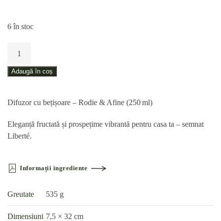
6 în stoc
Cantitate
Difuzor
cu
Adaugă în coș
bețișoare
–
Difuzor cu bețișoare – Rodie & Afine (250 ml)
Rodie
&
Eleganță fructată și prospețime vibrantă pentru casa ta – semnat
Afine
Liberté.
(250 ml)
Informații ingrediente
Greutate
535 g
Dimensiuni
7,5 × 32 cm