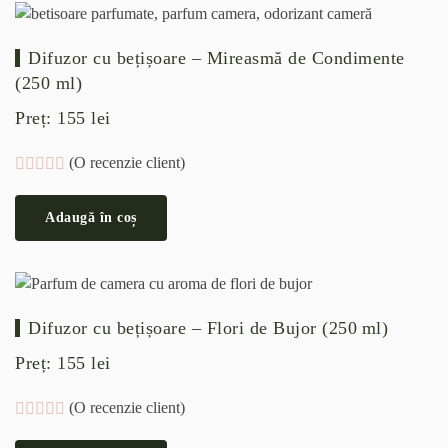
Difuzor cu bețișoare – Mireasmă de Condimente
(250 ml)
Preț:
155
lei
(O recenzie client)
Evaluat la
5.00
din 5 pe baza unei singure evaluări
Adaugă în coș
Difuzor cu bețișoare – Flori de Bujor (250 ml)
Preț:
155
lei
(O recenzie client)
Evaluat la
5.00
din 5 pe baza unei singure evaluări