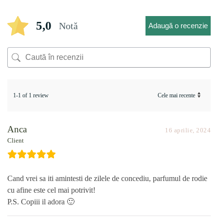
5,0
Notă
Adaugă o recenzie
1-1 of 1 review
Anca
16 aprilie, 2024
Client
Cand vrei sa iti amintesti de zilele de concediu, parfumul de rodie
cu afine este cel mai potrivit!
P.S. Copiii il adora 🙂