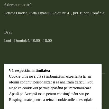
Adresa noastră
Cetatea Oradea, Piața Emanuil Gojdu nr. 41, jud. Bihor, România
Orar
Luni - Duminică: 10:00 - 18:00
Vă respectăm intimitatea
Cookie-urile ne ajută să îmbunătățim experiența ta, să
oferim conținut personalizat și să analizăm traficul. Poți
DESPRE COOKIES
alege ce cookie-uri permiți apăsând pe
Personalizează
.
RETURNAREA PRODUSELOR
Apasă pe
Acceptă toate
pentru consimțământ sau pe
WEBMAIL
Respinge toate
pentru a refuza cookie-urile neesențiale.