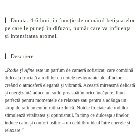
Durata: 4-6 luni,
în funcție de numărul bețișoarelor
pe care le puneți în difuzor, număr care va influența
și intensitatea aromei.
Descriere
„
Rodie și Afine
este un
parfum de cameră
sofisticat, care combină
dulceața fructată a rodiilor cu notele revigorante ale afinelor,
creând o atmosferă elegantă și vibrantă. Această mireasmă delicată
și energizantă aduce un suflu proaspăt în orice încăpere, fiind
perfectă pentru momentele de relaxare sau pentru a adăuga un
strop de rafinament în rutina zilnică. Notele fructate ale rodiilor
stimulează vitalitatea și optimismul, în timp ce dulceața afinelor
induce calm și confort psihic – un echilibru ideal între energie și
relaxare.”