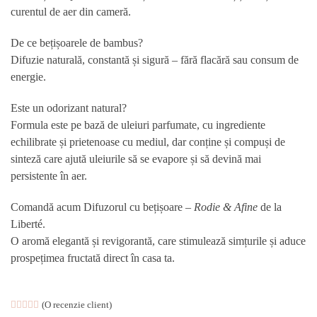
curentul de aer din cameră.
De ce bețișoarele de bambus?
Difuzie naturală, constantă și sigură – fără flacără sau consum de
energie.
Este un odorizant natural?
Formula este pe bază de uleiuri parfumate, cu ingrediente
echilibrate și prietenoase cu mediul, dar conține și compuși de
sinteză care ajută uleiurile să se evapore și să devină mai
persistente în aer.
Comandă acum Difuzorul cu bețișoare –
Rodie & Afine
de la
Liberté.
O aromă elegantă și revigorantă, care stimulează simțurile și aduce
prospețimea fructată direct în casa ta.
Evaluat la
(O recenzie client)
5.00
din 5 pe baza unei singure evaluări