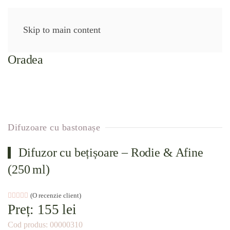
Skip to main content
Difuzoare cu bastonașe
Difuzor cu bețișoare – Rodie & Afine
(250 ml)
Evaluat la
(O recenzie client)
5.00
din 5 pe baza unei singure evaluări
Preț:
155
lei
Cod produs:
00000310