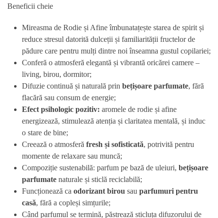
Beneficii cheie
Mireasma de Rodie și Afine îmbunatațește starea de spirit și
reduce stresul datorită dulceții și familiarității fructelor de
pădure care pentru mulți dintre noi înseamna gustul copilariei;
Conferă o atmosferă elegantă și vibrantă oricărei camere –
living, birou, dormitor;
Difuzie continuă și naturală prin
bețișoare parfumate
, fără
flacără sau consum de energie;
Efect psihologic pozitiv:
aromele de rodie și afine
energizează, stimulează atenția și claritatea mentală, și induc
o stare de bine;
Creează o atmosferă
fresh și sofisticată
, potrivită pentru
momente de relaxare sau muncă;
Compoziție sustenabilă: parfum pe bază de uleiuri,
bețișoare
parfumate
naturale și sticlă reciclabilă;
Funcționează ca
odorizant birou
sau
parfumuri pentru
casă
, fără a copleși simțurile;
Când parfumul se termină, păstrează sticluța difuzorului de