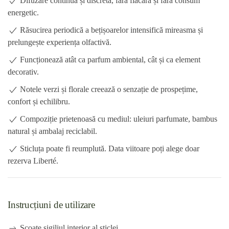
Difuzare continuă și discretă, fără flacără și fără consum
energetic.
Răsucirea periodică a bețișoarelor intensifică mireasma și
prelungește experiența olfactivă.
Funcționează atât ca parfum ambiental, cât și ca element
decorativ.
Notele verzi și florale creează o senzație de prospețime,
confort și echilibru.
Compoziție prietenoasă cu mediul: uleiuri parfumate, bambus
natural și ambalaj reciclabil.
Sticluța poate fi reumplută. Data viitoare poți alege doar
rezerva Liberté.
Instrucțiuni de utilizare
Scoate sigiliul interior al sticlei.