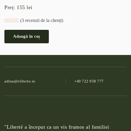
Preț:
155
lei
(
3
recenzii de la clienți)
Evaluat la
3
5.00
din 5 pe baza a
evaluări de la clienți
Adaugă în coș
adina@­eliberte.ro
+40 722 958 777
"Liberté a început ca un vis frumos al familiei