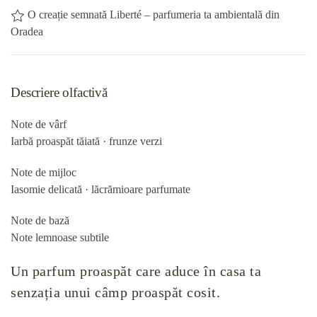
O creație semnată Liberté – parfumeria ta ambientală din
Oradea
Descriere olfactivă
Note de vârf
Iarbă proaspăt tăiată · frunze verzi
Note de mijloc
Iasomie delicată · lăcrămioare parfumate
Note de bază
Note lemnoase subtile
Un parfum proaspăt care aduce în casa ta
senzația unui câmp proaspăt cosit.