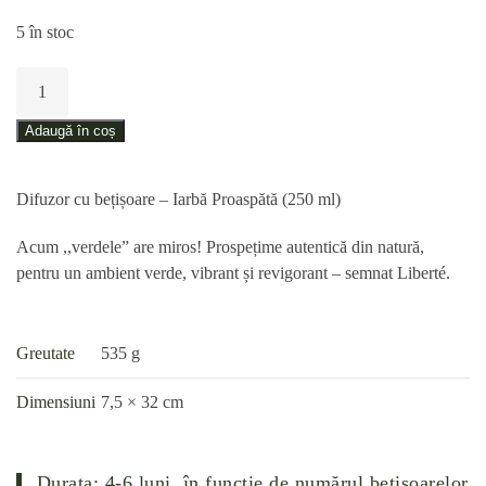
5 în stoc
Cantitate
Difuzor
cu
Adaugă în coș
bețișoare
–
Difuzor cu bețișoare – Iarbă Proaspătă (250 ml)
Iarbă
Proaspătă
Acum ,,verdele” are miros! Prospețime autentică din natură,
(250
pentru un ambient verde, vibrant și revigorant – semnat Liberté.
ml)
Greutate
535 g
Dimensiuni
7,5 × 32 cm
Durata: 4-6 luni,
în funcție de numărul bețișoarelor