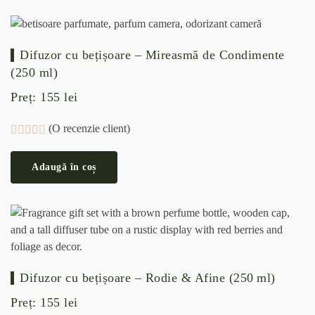
Difuzor cu bețișoare – Mireasmă de Condimente
(250 ml)
Preț:
155
lei
(O recenzie client)
Evaluat la
5.00
din 5 pe baza unei singure evaluări
Adaugă în coș
Difuzor cu bețișoare – Rodie & Afine (250 ml)
Preț:
155
lei