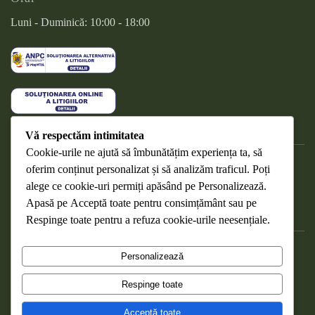
Luni - Duminică: 10:00 - 18:00
Vă respectăm intimitatea
Cookie-urile ne ajută să îmbunătățim experiența ta, să
oferim conținut personalizat și să analizăm traficul. Poți
DESPRE COOKIES
alege ce cookie-uri permiți apăsând pe
Personalizează
.
RETURNAREA PRODUSELOR
Apasă pe
Acceptă toate
pentru consimțământ sau pe
WEBMAIL
Respinge toate
pentru a refuza cookie-urile neesențiale.
POLITICA DE CONFIDENȚIALITATE
Personalizează
TERMENI ȘI CONDIȚII
Respinge toate
Copyright Nucela Verde ©
2026
. Toate drepturile rezervate .
Acceptă toate