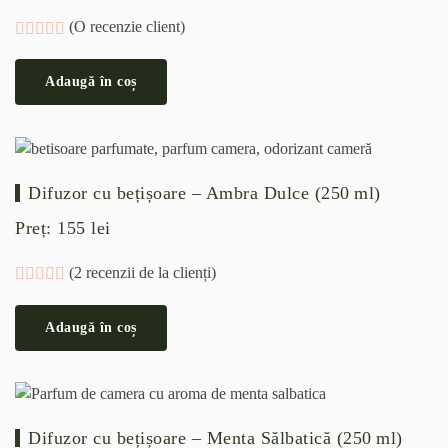
(O recenzie client)
Evaluat la
5.00
din 5 pe baza unei singure evaluări
Adaugă în coș
Difuzor cu bețișoare – Ambra Dulce (250 ml)
Preț:
155
lei
(
2
recenzii de la clienți)
Evaluat la
5.00
din 5 pe baza unei singure evaluări
Adaugă în coș
Difuzor cu bețișoare – Menta Sălbatică (250 ml)