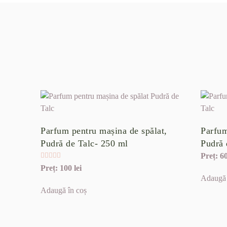
Parfum pentru mașina de spălat,
Parfum
Pudră de Talc- 250 ml
Pudră 
Evaluat la
5.00
din 5
6
100
lei
Adaugă 
Adaugă în coș