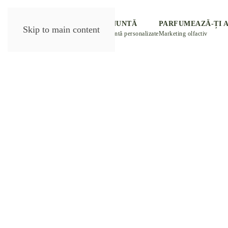
DESPRE NOI
PARFUM NUNTĂ
PARFUMEAZĂ-ȚI 
Skip to main content
eLiberte
Mărturii de nuntă personalizate
Marketing olfactiv