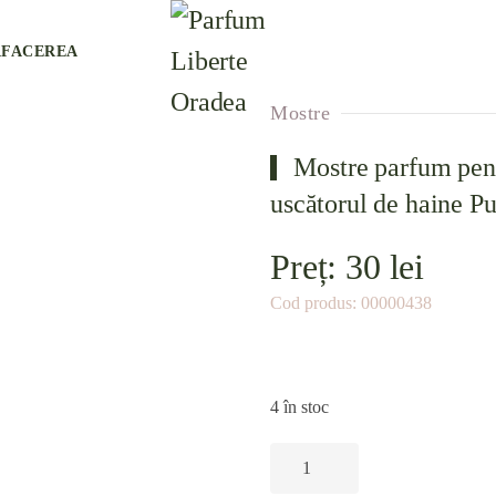
AFACEREA
Mostre
Mostre parfum pent
uscătorul de haine P
Preț:
30
lei
Cod produs:
00000438
4 în stoc
Cantitate
Mostre