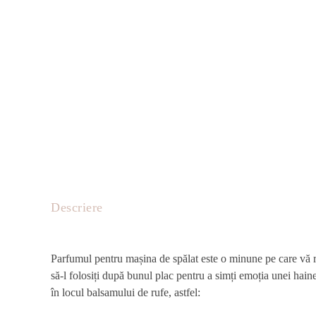
Descriere
Parfumul pentru mașina de spălat este o minune pe care vă rec
să-l folosiți după bunul plac pentru a simți emoția unei ha
în locul balsamului de rufe, astfel: