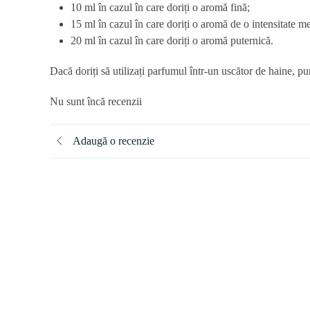
10 ml în cazul în care doriți o aromă fină;
15 ml în cazul în care doriți o aromă de o intensitate m
20 ml în cazul în care doriți o aromă puternică.
Dacă doriți să utilizați parfumul într-un uscător de haine, pu
Nu sunt încă recenzii
Adaugă o recenzie