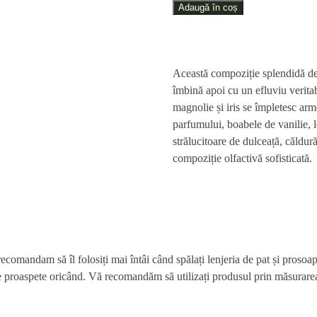
parfum
Adaugă în coș
pentru
mașina
de
Această compoziție splendidă deb
spălat
îmbină apoi cu un efluviu veritabi
haine
magnolie și iris se împletesc arm
sau
parfumului, boabele de vanilie,
uscătorul
strălucitoare de dulceață, căldur
de
compoziție olfactivă sofisticată.
haine
Pudră
de
Talc
–
30
omandam să îl folosiți mai întâi când spălați lenjeria de pat și prosoapel
ml
ine proaspete oricând. Vă recomandăm să utilizați produsul prin măsurare