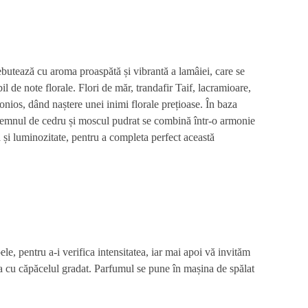
utează cu aroma proaspătă și vibrantă a lamâiei, care se
l de note florale. Flori de măr, trandafir Taif, lacramioare,
onios, dând naștere unei inimi florale prețioase. În baza
 lemnul de cedru și moscul pudrat se combină într-o armonie
ă și luminozitate, pentru a completa perfect această
e, pentru a-i verifica intensitatea, iar mai apoi vă invităm
a cu căpăcelul gradat. Parfumul se pune în mașina de spălat