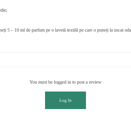
edie;
neți 5 – 10 ml de parfum pe o lavetă textilă pe care o puneți la uscat odat
You must be logged in to post a review
Log In