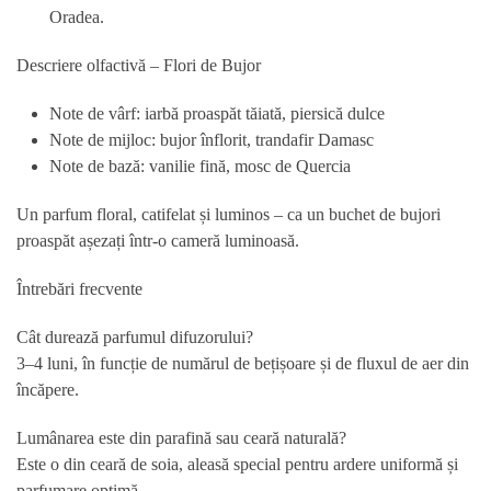
Oradea.
Descriere olfactivă – Flori de Bujor
Note de vârf: iarbă proaspăt tăiată, piersică dulce
Note de mijloc: bujor înflorit, trandafir Damasc
Note de bază: vanilie fină, mosc de Quercia
Un parfum floral, catifelat și luminos – ca un buchet de bujori
proaspăt așezați într-o cameră luminoasă.
Întrebări frecvente
Cât durează parfumul difuzorului?
3–4 luni, în funcție de numărul de bețișoare și de fluxul de aer din
încăpere.
Lumânarea este din parafină sau ceară naturală?
Este o din ceară de soia, aleasă special pentru ardere uniformă și
parfumare optimă.