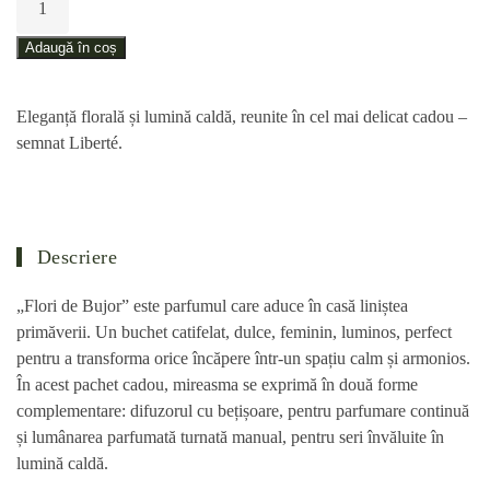
Pachet
cadou
Adaugă în coș
–
Flori
Eleganță florală și lumină caldă, reunite în cel mai delicat cadou –
de
semnat Liberté.
Bujor
Descriere
„Flori de Bujor” este parfumul care aduce în casă liniștea
primăverii. Un buchet catifelat, dulce, feminin, luminos, perfect
pentru a transforma orice încăpere într-un spațiu calm și armonios.
În acest pachet cadou, mireasma se exprimă în două forme
complementare: difuzorul cu bețișoare, pentru parfumare continuă
și lumânarea parfumată turnată manual, pentru seri învăluite în
lumină caldă.