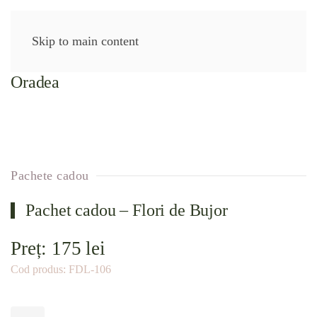
Skip to main content
(2)
Pachete cadou
Pachet cadou – Flori de Bujor
Preț:
175
lei
Cod produs:
FDL-106
Cantitate