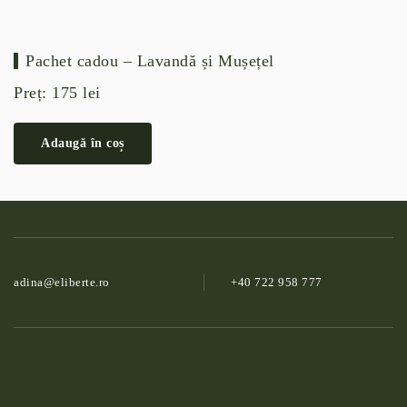
Pachet cadou – Lavandă și Mușețel
Preț:
175
lei
Adaugă în coș
adina@­eliberte.ro
+40 722 958 777