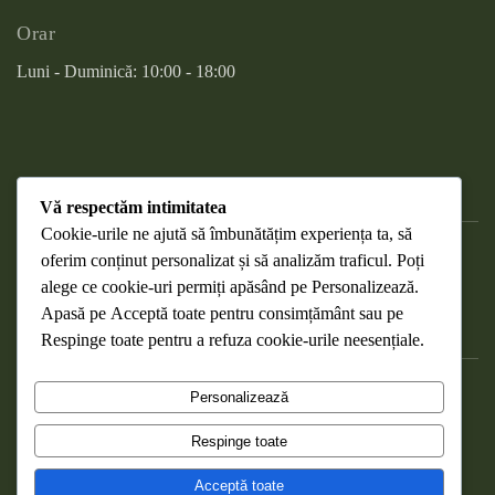
Orar
Luni - Duminică: 10:00 - 18:00
Vă respectăm intimitatea
Cookie-urile ne ajută să îmbunătățim experiența ta, să
oferim conținut personalizat și să analizăm traficul. Poți
DESPRE COOKIES
alege ce cookie-uri permiți apăsând pe
Personalizează
.
RETURNAREA PRODUSELOR
Apasă pe
Acceptă toate
pentru consimțământ sau pe
WEBMAIL
Respinge toate
pentru a refuza cookie-urile neesențiale.
POLITICA DE CONFIDENȚIALITATE
Personalizează
TERMENI ȘI CONDIȚII
Respinge toate
Copyright Nucela Verde ©
2026
. Toate drepturile rezervate .
Acceptă toate
Made with ❤️ by the
NRGO Web Design
team.