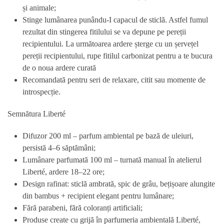
și animale;
Stinge lumânarea punându-I capacul de sticlă. Astfel fumul
rezultat din stingerea fitilului se va depune pe pereții
recipientului. La următoarea ardere șterge cu un șervețel
pereții recipientului, rupe fitilul carbonizat pentru a te bucura
de o noua ardere curată
Recomandată pentru seri de relaxare, citit sau momente de
introspecție.
Semnătura Liberté
Difuzor 200 ml – parfum ambiental pe bază de uleiuri,
persistă 4–6 săptămâni;
Lumânare parfumată 100 ml – turnată manual în atelierul
Liberté, ardere 18–22 ore;
Design rafinat: sticlă ambrată, spic de grâu, bețișoare alungite
din bambus + recipient elegant pentru lumânare;
Fără parabeni, fără coloranți artificiali;
Produse create cu grijă în parfumeria ambientală Liberté,