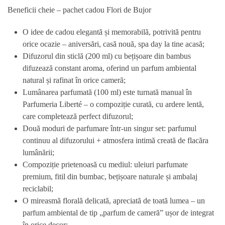
Beneficii cheie – pachet cadou Flori de Bujor
O idee de cadou elegantă și memorabilă, potrivită pentru
orice ocazie – aniversări, casă nouă, spa day la tine acasă;
Difuzorul din sticlă (200 ml) cu bețișoare din bambus
difuzează constant aroma, oferind un parfum ambiental
natural și rafinat în orice cameră;
Lumânarea parfumată (100 ml) este turnată manual în
Parfumeria Liberté – o compoziție curată, cu ardere lentă,
care completează perfect difuzorul;
Două moduri de parfumare într-un singur set: parfumul
continuu al difuzorului + atmosfera intimă creată de flacăra
lumânării;
Compoziție prietenoasă cu mediul: uleiuri parfumate
premium, fitil din bumbac, bețișoare naturale și ambalaj
reciclabil;
O mireasmă florală delicată, apreciată de toată lumea – un
parfum ambiental de tip „parfum de cameră” ușor de integrat
în orice decor;