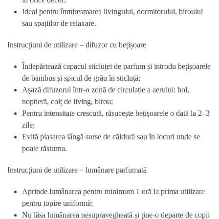
Ideal pentru înmiresmarea livingului, dormitorului, biroului
sau spațiilor de relaxare.
Instrucțiuni de utilizare – difuzor cu bețișoare
Îndepărtează capacul sticluței de parfum și introdu bețișoarele
de bambus și spicul de grâu în sticluță;
Așază difuzorul într-o zonă de circulație a aerului: hol,
noptieră, colț de living, birou;
Pentru intensitate crescută, răsucește bețișoarele o dată la 2–3
zile;
Evită plasarea lângă surse de căldură sau în locuri unde se
poate răsturna.
Instrucțiuni de utilizare – lumânare parfumată
Aprinde lumânarea pentru minimum 1 oră la prima utilizare
pentru topire uniformă;
Nu lăsa lumânarea nesupravegheată și ține-o departe de copii