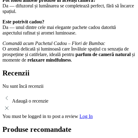
Pot folosi ambele produse în aceeași cameră?
Da — difuzorul și lumânarea se completează perfect, fără să încarce
spațiul.
Este potrivit cadou?
Da — unul dintre cele mai elegante pachete cadou datorită
aspectului rafinat și aromei luminoase.
Comandă acum Pachetul Cadou – Flori de Bumbac
O aromă delicată și luminoasă care învăluie spațiul cu senzația de
prospețime și catifelare, ideală pentru
parfum de cameră natural
și
momente de
relaxare mindfulness
.
Recenzii
Nu sunt încă recenzii
Adaugă o recenzie
You must be logged in to post a review
Log In
Produse recomandate