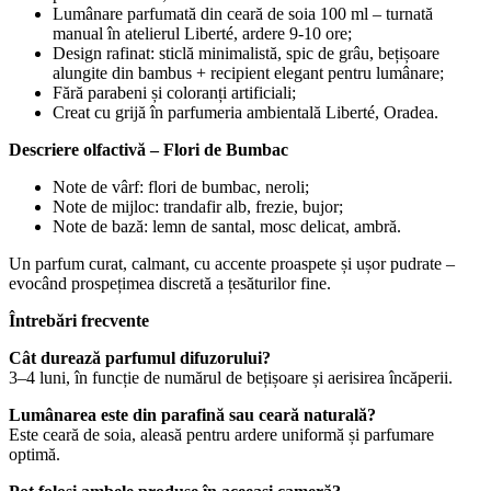
Lumânare parfumată din ceară de soia 100 ml – turnată
manual în atelierul Liberté, ardere 9-10 ore;
Design rafinat: sticlă minimalistă, spic de grâu, bețișoare
alungite din bambus + recipient elegant pentru lumânare;
Fără parabeni și coloranți artificiali;
Creat cu grijă în parfumeria ambientală Liberté, Oradea.
Descriere olfactivă – Flori de Bumbac
Note de vârf: flori de bumbac, neroli;
Note de mijloc: trandafir alb, frezie, bujor;
Note de bază: lemn de santal, mosc delicat, ambră.
Un parfum curat, calmant, cu accente proaspete și ușor pudrate –
evocând prospețimea discretă a țesăturilor fine.
Întrebări frecvente
Cât durează parfumul difuzorului?
3–4 luni, în funcție de numărul de bețișoare și aerisirea încăperii.
Lumânarea este din parafină sau ceară naturală?
Este ceară de soia, aleasă pentru ardere uniformă și parfumare
optimă.