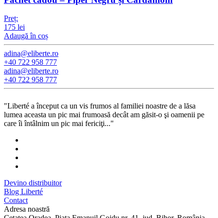
Preț:
175
lei
Adaugă în coș
adina@eliberte.ro
+40 722 958 777
adina@­eliberte.ro
+40 722 958 777
"Liberté a început ca un vis frumos al familiei noastre de a lăsa
lumea aceasta un pic mai frumoasă decât am găsit-o şi oamenii pe
care îi întâlnim un pic mai fericiţi..."
Devino distribuitor
Blog Liberté
Contact
Adresa noastră
Cetatea Oradea, Piața Emanuil Gojdu nr. 41, jud. Bihor, România