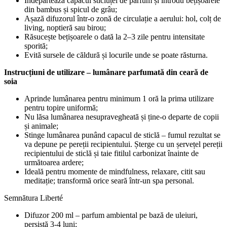
Îndepărtează capacul sticluței de parfum și introdu bețișoarele
din bambus și spicul de grâu;
Așază difuzorul într-o zonă de circulație a aerului: hol, colț de
living, noptieră sau birou;
Răsucește bețișoarele o dată la 2–3 zile pentru intensitate
sporită;
Evită sursele de căldură și locurile unde se poate răsturna.
Instrucțiuni de utilizare – lumânare parfumată din ceară de
soia
Aprinde lumânarea pentru minimum 1 oră la prima utilizare
pentru topire uniformă;
Nu lăsa lumânarea nesupravegheată și ține-o departe de copii
și animale;
Stinge lumânarea punând capacul de sticlă – fumul rezultat se
va depune pe pereții recipientului. Șterge cu un șervețel pereții
recipientului de sticlă și taie fitilul carbonizat înainte de
următoarea ardere;
Ideală pentru momente de mindfulness, relaxare, citit sau
meditație; transformă orice seară într-un spa personal.
Semnătura Liberté
Difuzor 200 ml – parfum ambiental pe bază de uleiuri,
persistă 3-4 luni;