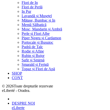
Flori de In
Flori de Perlă
In Pur
Lavandă și Mușețel
Mătase, Bumbac și In
Mentă Sălbatică
Mosc, Mandarin și Ambră
Perle și Flori Albe
Piper Negru și Cardamon
Portocale și Busuioc
Pudră de Talc
Rodie și Afine
Rubin și Bujor
Safir și Smirnă
Smarald și Ferigă
Topaz și Flori de Apă
SHOP
CONT
©
2026
Toate drepturile rezervate
eLiberté - Oradea.
DESPRE NOI
eLiberte