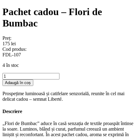
Pachet cadou – Flori de
Bumbac
Preț:
175
lei
Cod produs:
FDL-107
4 în stoc
Cantitate
Pachet
Adaugă în coș
cadou
–
Prospețime luminoasă și catifelare senzorială, reunite în cel mai
Flori
delicat cadou – semnat Liberté.
de
Bumbac
Descriere
„Flori de Bumbac” aduce în casă senzația de textile proaspăt întinse
la soare. Luminos, blând și curat, parfumul creează un ambient
liniștit și reconfortant. În acest pachet cadou, aroma se exprimă în