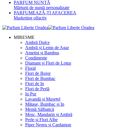
PARFUM NUNTĂ
Mărturii de nuntă personalizate
PARFUMEAZĂ-ȚI AFACEREA
Marketing olfactiv
MIRESME
Ambră Dulce
Ambră și Lemn de Agar
Ametist și Bambus
Condimente
Diamant și Flori de Lotus
Floral
Flori de Bujor
Flori de Bumbac
Flori de In
Flori de Perlă
In Pur
Lavandă și Mușețel
Mătase, Bumbac și In
Mentă Sălbatică
Mosc, Mandarin și Ambră
Perle și Flori Albe
Piper Negru și Cardamon