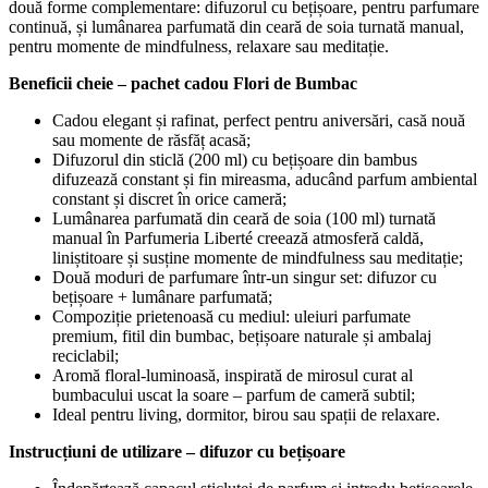
două forme complementare: difuzorul cu bețișoare, pentru parfumare
continuă, și lumânarea parfumată din ceară de soia turnată manual,
pentru momente de mindfulness, relaxare sau meditație.
Beneficii cheie – pachet cadou Flori de Bumbac
Cadou elegant și rafinat, perfect pentru aniversări, casă nouă
sau momente de răsfăț acasă;
Difuzorul din sticlă (200 ml) cu bețișoare din bambus
difuzează constant și fin mireasma, aducând parfum ambiental
constant și discret în orice cameră;
Lumânarea parfumată din ceară de soia (100 ml) turnată
manual în Parfumeria Liberté creează atmosferă caldă,
liniștitoare și susține momente de mindfulness sau meditație;
Două moduri de parfumare într-un singur set: difuzor cu
bețișoare + lumânare parfumată;
Compoziție prietenoasă cu mediul: uleiuri parfumate
premium, fitil din bumbac, bețișoare naturale și ambalaj
reciclabil;
Aromă floral-luminoasă, inspirată de mirosul curat al
bumbacului uscat la soare – parfum de cameră subtil;
Ideal pentru living, dormitor, birou sau spații de relaxare.
Instrucțiuni de utilizare – difuzor cu bețișoare