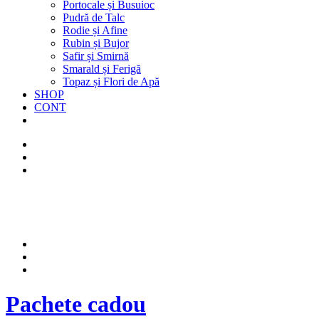
Portocale și Busuioc
Pudră de Talc
Rodie și Afine
Rubin și Bujor
Safir și Smirnă
Smarald și Ferigă
Topaz și Flori de Apă
SHOP
CONT
Pachete cadou