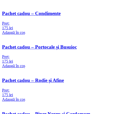
Pachet cadou – Condimente
Preț:
175
lei
Adaugă în coș
Pachet cadou – Portocale și Busuioc
Preț:
175
lei
Adaugă în coș
Pachet cadou – Rodie și Afine
Preț:
175
lei
Adaugă în coș
Pachet cadou – Piper Negru și Cardamom