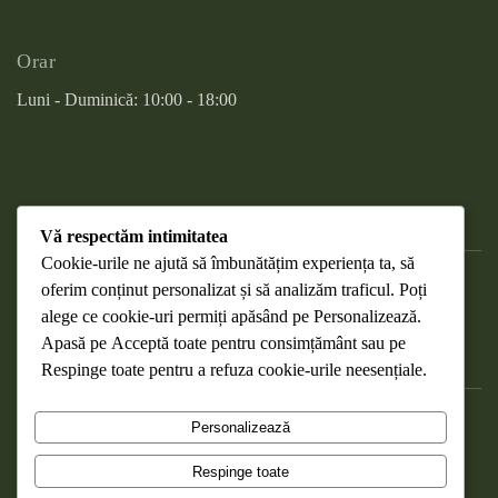
Orar
Luni - Duminică: 10:00 - 18:00
Vă respectăm intimitatea
Cookie-urile ne ajută să îmbunătățim experiența ta, să
oferim conținut personalizat și să analizăm traficul. Poți
DESPRE COOKIES
alege ce cookie-uri permiți apăsând pe
Personalizează
.
RETURNAREA PRODUSELOR
Apasă pe
Acceptă toate
pentru consimțământ sau pe
WEBMAIL
Respinge toate
pentru a refuza cookie-urile neesențiale.
POLITICA DE CONFIDENȚIALITATE
Personalizează
TERMENI ȘI CONDIȚII
Respinge toate