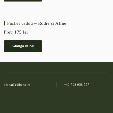
Pachet cadou – Rodie și Afine
Preț:
175
lei
Adaugă în coș
adina@­eliberte.ro
+40 722 958 777