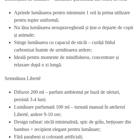
Aprinde lumânarea pentru minimum 1 oră la prima utilizare
pentru topire uniformă;
Nu lăsa lumânarea nesupravegheată și ține-o departe de copii
și animale;
Stinge lumânarea cu capacul de sticlă – curăță fitilul
carbonizat înainte de următoarea ardere;
Ideală pentru momente de mindfulness, concentrare și
relaxare după o zi lungă.
Semnătura Liberté
Difuzor 200 ml – parfum ambiental pe bază de uleiuri,
persistă 3-4 luni;
Lumânare parfumată 100 ml – turnată manual în atelierul
Liberté, ardere 9-10 ore;
Design rafinat: sticlă minimalistă, spic de grâu, bețișoare din
bambus + recipient elegant pentru lumânare;
Fără parabeni și coloranți artificiali;