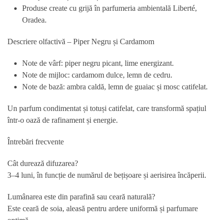
Produse create cu grijă în parfumeria ambientală Liberté,
Oradea.
Descriere olfactivă – Piper Negru și Cardamom
Note de vârf: piper negru picant, lime energizant.
Note de mijloc: cardamom dulce, lemn de cedru.
Note de bază: ambra caldă, lemn de guaiac și mosc catifelat.
Un parfum condimentat și totuși catifelat, care transformă spațiul
într-o oază de rafinament și energie.
Întrebări frecvente
Cât durează difuzarea?
3–4 luni, în funcție de numărul de bețișoare și aerisirea încăperii.
Lumânarea este din parafină sau ceară naturală?
Este ceară de soia, aleasă pentru ardere uniformă și parfumare