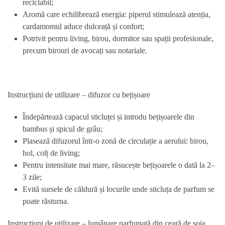
reciclabil;
Aromă care echilibrează energia: piperul stimulează atenția,
cardamomul aduce dulceață și confort;
Potrivit pentru living, birou, dormitor sau spații profesionale,
precum birouri de avocați sau notariale.
Instrucțiuni de utilizare – difuzor cu bețișoare
Îndepărtează capacul sticluței și introdu bețișoarele din
bambus și spicul de grâu;
Plasează difuzorul într-o zonă de circulație a aerului: birou,
hol, colț de living;
Pentru intensitate mai mare, răsucește bețișoarele o dată la 2–
3 zile;
Evită sursele de căldură și locurile unde sticluța de parfum se
poate răsturna.
Instrucțiuni de utilizare – lumânare parfumată din ceară de soia