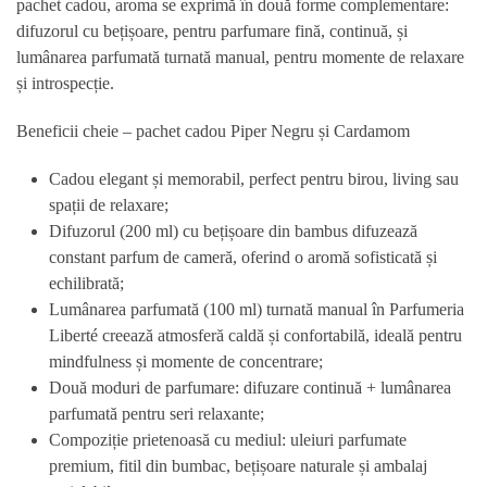
pachet cadou, aroma se exprimă în două forme complementare:
difuzorul cu bețișoare, pentru parfumare fină, continuă, și
lumânarea parfumată turnată manual, pentru momente de relaxare
și introspecție.
Beneficii cheie – pachet cadou Piper Negru și Cardamom
Cadou elegant și memorabil, perfect pentru birou, living sau
spații de relaxare;
Difuzorul (200 ml) cu bețișoare din bambus difuzează
constant parfum de cameră, oferind o aromă sofisticată și
echilibrată;
Lumânarea parfumată (100 ml) turnată manual în Parfumeria
Liberté creează atmosferă caldă și confortabilă, ideală pentru
mindfulness și momente de concentrare;
Două moduri de parfumare: difuzare continuă + lumânarea
parfumată pentru seri relaxante;
Compoziție prietenoasă cu mediul: uleiuri parfumate
premium, fitil din bumbac, bețișoare naturale și ambalaj