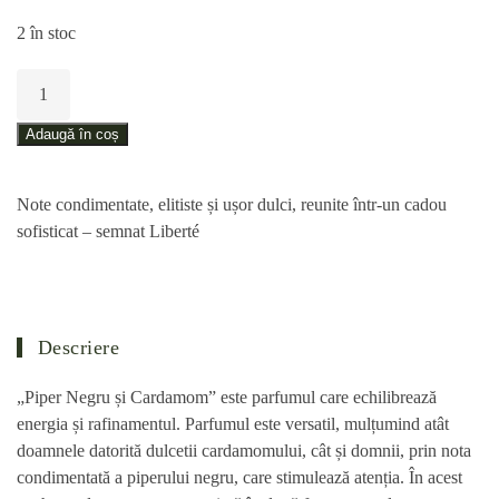
2 în stoc
Cantitate
Pachet
cadou
Adaugă în coș
–
Piper
Note condimentate, elitiste și ușor dulci, reunite într-un cadou
Negru
sofisticat – semnat Liberté
și
Cardamom
Descriere
„Piper Negru și Cardamom” este parfumul care echilibrează
energia și rafinamentul. Parfumul este versatil, mulțumind atât
doamnele datorită dulcetii cardamomului, cât și domnii, prin nota
condimentată a piperului negru, care stimulează atenția. În acest