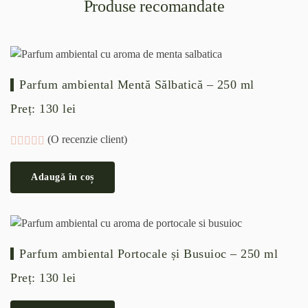
Produse recomandate
Parfum ambiental Mentă Sălbatică – 250 ml
Preț:
130
lei
(O recenzie client)
Evaluat la
5.00
din 5 pe baza unei singure evaluări
Adaugă în coș
Parfum ambiental Portocale și Busuioc – 250 ml
Preț:
130
lei