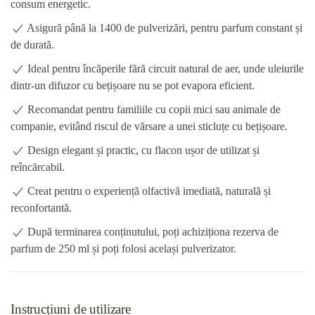
consum energetic.
Asigură până la 1400 de pulverizări, pentru parfum constant și
de durată.
Ideal pentru încăperile fără circuit natural de aer, unde uleiurile
dintr-un difuzor cu bețișoare nu se pot evapora eficient.
Recomandat pentru familiile cu copii mici sau animale de
companie, evitând riscul de vărsare a unei sticluțe cu bețișoare.
Design elegant și practic, cu flacon ușor de utilizat și
reîncărcabil.
Creat pentru o experiență olfactivă imediată, naturală și
reconfortantă.
După terminarea conținutului, poți achiziționa rezerva de
parfum de 250 ml și poți folosi același pulverizator.
Instrucțiuni de utilizare