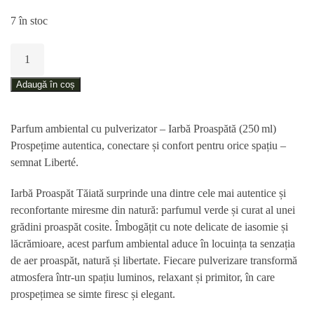
7 în stoc
Cantitate
Parfum
ambiental
Adaugă în coș
Iarbă
Proaspătă
Parfum ambiental cu pulverizator – Iarbă Proaspătă (250 ml)
250
Prospețime autentica, conectare și confort pentru orice spațiu –
ml
semnat Liberté.
Iarbă Proaspăt Tăiată surprinde una dintre cele mai autentice și
reconfortante miresme din natură: parfumul verde și curat al unei
grădini proaspăt cosite. Îmbogățit cu note delicate de iasomie și
lăcrămioare, acest parfum ambiental aduce în locuința ta senzația
de aer proaspăt, natură și libertate. Fiecare pulverizare transformă
atmosfera într-un spațiu luminos, relaxant și primitor, în care
prospețimea se simte firesc și elegant.