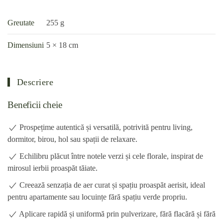
Greutate
255 g
Dimensiuni
5 × 18 cm
Descriere
Beneficii cheie
Prospețime autentică și versatilă, potrivită pentru living,
dormitor, birou, hol sau spații de relaxare.
Echilibru plăcut între notele verzi și cele florale, inspirat de
mirosul ierbii proaspăt tăiate.
Creează senzația de aer curat și spațiu proaspăt aerisit, ideal
pentru apartamente sau locuințe fără spațiu verde propriu.
Aplicare rapidă și uniformă prin pulverizare, fără flacără și fără