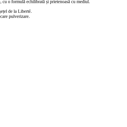
re, cu o formulă echilibrată și prietenoasă cu mediul.
el de la Liberté.
ecare pulverizare.