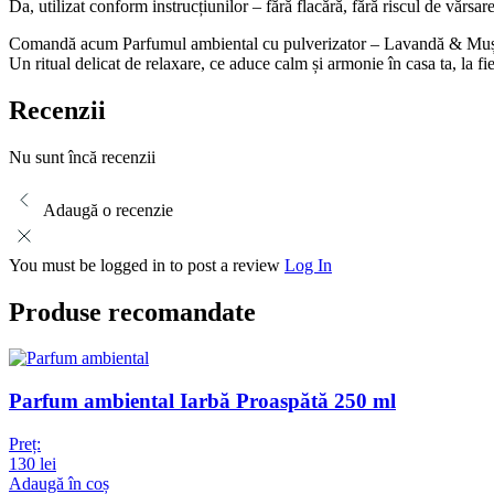
Da, utilizat conform instrucțiunilor – fără flacără, fără riscul de vărsa
Comandă acum Parfumul ambiental cu pulverizator – Lavandă & Mușeț
Un ritual delicat de relaxare, ce aduce calm și armonie în casa ta, la fi
Recenzii
Nu sunt încă recenzii
Adaugă o recenzie
You must be logged in to post a review
Log In
Produse recomandate
Parfum ambiental Iarbă Proaspătă 250 ml
Preț:
130
lei
Adaugă în coș