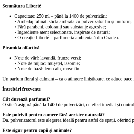
Semnătura Liberté
Capacitate: 250 ml – până la 1400 de pulverizări;
• Ambalaj rafinat: sticlă ambrată cu pulverizator fin și uniform;
• Fără parabeni, coloranți sau substanțe agresive;
• Ingrediente atent selecționate, inspirate de natură;
• O creație Liberté – parfumeria ambientală din Oradea.
Piramida olfactivă
Note de vârf: lavandă, frunze verzi;
• Note de mijloc: mușețel, iasomie;
• Note de bază: lemn alb, mosc fin.
Un parfum floral și calmant – ca o atingere liniștitoare, ce aduce pace in
Întrebări frecvente
Cât durează parfumul?
O sticlă asigură până la 1400 de pulverizări, cu efect imediat și control
Este potrivit pentru camere fără aerisire naturală?
Da, pulverizatorul este alegerea ideală pentru astfel de spații, oferind
Este sigur pentru copii și animale?