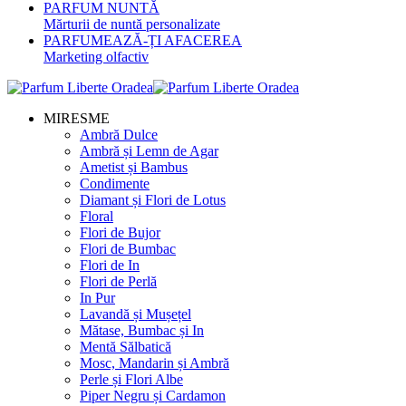
PARFUM NUNTĂ
Mărturii de nuntă personalizate
PARFUMEAZĂ-ȚI AFACEREA
Marketing olfactiv
MIRESME
Ambră Dulce
Ambră și Lemn de Agar
Ametist și Bambus
Condimente
Diamant și Flori de Lotus
Floral
Flori de Bujor
Flori de Bumbac
Flori de In
Flori de Perlă
In Pur
Lavandă și Mușețel
Mătase, Bumbac și In
Mentă Sălbatică
Mosc, Mandarin și Ambră
Perle și Flori Albe
Piper Negru și Cardamon