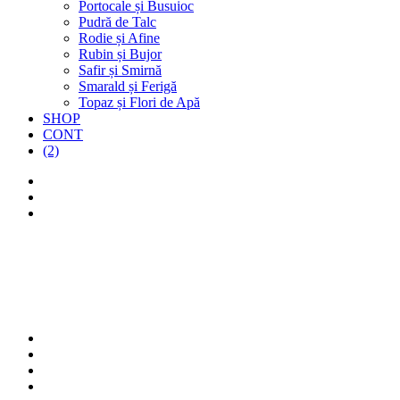
Portocale și Busuioc
Pudră de Talc
Rodie și Afine
Rubin și Bujor
Safir și Smirnă
Smarald și Ferigă
Topaz și Flori de Apă
SHOP
CONT
(2)