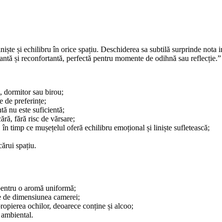
iniște și echilibru în orice spațiu. Deschiderea sa subtilă surprinde nota
ntă și reconfortantă, perfectă pentru momente de odihnă sau reflecție.”
, dormitor sau birou;
e de preferințe;
tă nu este suficientă;
ră, fără risc de vărsare;
în timp ce mușețelul oferă echilibru emoțional și liniște sufletească;
ărui spațiu.
 pentru o aromă uniformă;
ie de dimensiunea camerei;
apropierea ochilor, deoarece conține și alcoo;
 ambiental.