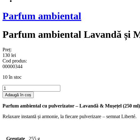
Parfum ambiental
Parfum ambiental Lavandă și M
Preț:
130
lei
Cod produs:
00000344
10 în stoc
Cantitate
Parfum
Adaugă în coș
ambiental
Lavandă
Parfum ambiental cu pulverizator – Lavandă & Mușețel (250 ml)
și
Mușețel
Relaxare instantă și armonie, la fiecare pulverizare – semnat Liberté.
–
250
ml
Greutate
255 g