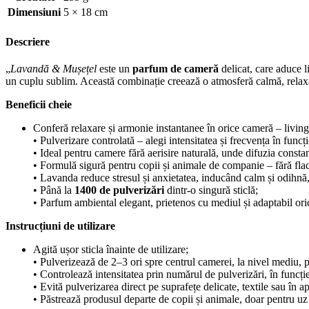
Dimensiuni
5 × 18 cm
Descriere
„
Lavandă & Mușețel
este un
parfum de cameră
delicat, care aduce l
un cuplu sublim. Această combinație creează o atmosferă calmă, relaxa
Beneficii cheie
Conferă relaxare și armonie instantanee în orice cameră – living
• Pulverizare controlată – alegi intensitatea și frecvența în funcți
• Ideal pentru camere fără aerisire naturală, unde difuzia constan
• Formulă sigură pentru copii și animale de companie – fără flacă
• Lavanda reduce stresul și anxietatea, inducând calm și odihnă, 
• Până la
1400 de pulverizări
dintr-o singură sticlă;
• Parfum ambiental elegant, prietenos cu mediul și adaptabil oric
Instrucțiuni de utilizare
Agită ușor sticla înainte de utilizare;
• Pulverizează de 2–3 ori spre centrul camerei, la nivel mediu,
• Controlează intensitatea prin numărul de pulverizări, în funcț
• Evită pulverizarea direct pe suprafețe delicate, textile sau în 
• Păstrează produsul departe de copii și animale, doar pentru uz