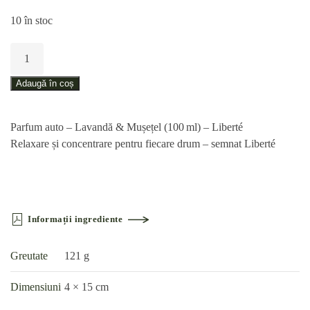
10 în stoc
Cantitate
Parfum
auto
Adaugă în coș
–
Lavandă
Parfum auto – Lavandă & Mușețel (100 ml) – Liberté
&
Relaxare și concentrare pentru fiecare drum – semnat Liberté
Mușețel
(100 ml)
–
Liberté
Informații ingrediente
Greutate
121 g
Dimensiuni
4 × 15 cm