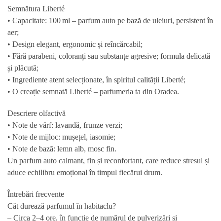
Semnătura Liberté
• Capacitate: 100 ml – parfum auto pe bază de uleiuri, persistent în
aer;
• Design elegant, ergonomic și reîncărcabil;
• Fără parabeni, coloranți sau substanțe agresive; formula delicată
și plăcută;
• Ingrediente atent selecționate, în spiritul calității Liberté;
• O creație semnată Liberté – parfumeria ta din Oradea.
Descriere olfactivă
• Note de vârf:
lavandă
, frunze verzi;
• Note de mijloc:
mușețel
, iasomie;
• Note de bază: lemn alb, mosc fin.
Un
parfum auto calmant, fin și reconfortant
, care reduce stresul și
aduce echilibru emoțional în timpul fiecărui drum.
Întrebări frecvente
Cât durează parfumul în habitaclu?
– Circa 2–4 ore, în funcție de numărul de pulverizări și