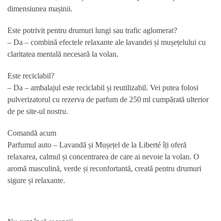
dimensiunea mașinii.
Este potrivit pentru drumuri lungi sau trafic aglomerat?
– Da – combină efectele relaxante ale
lavandei
și
mușețelului
cu
claritatea mentală necesară la volan.
Este reciclabil?
– Da – ambalajul este reciclabil și reutilizabil. Vei putea folosi
pulverizatorul cu rezerva de parfum de 250 ml cumpărată ulterior
de pe site-ul nostru.
Comandă acum
Parfumul auto – Lavandă și Mușețel de la Liberté îți oferă
relaxarea, calmul și concentrarea de care ai nevoie la volan. O
aromă masculină, verde și reconfortantă, creată pentru drumuri
sigure și relaxante.