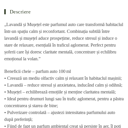
Descriere
„Lavandă și Mușețel este parfumul auto care transformă habitaclul
într-un spațiu calm și reconfortant. Combinația subtilă între
lavandă
și
mușețel
aduce prospețime, reduce stresul și induce o
stare de relaxare, esențială în traficul aglomerat. Perfect pentru
șoferii care își doresc claritate mentală, concentrare și echilibru
emoțional la volan.”
Beneficii cheie – parfum auto 100 ml
• Creează un
mediu olfactiv calm și relaxant
în habitaclul mașinii;
•
Lavandă
– reduce stresul și anxietatea, inducând calm și odihnă;
•
Mușețel
– echilibrează emoțiile și menține claritatea mentală;
• Ideal pentru drumuri lungi sau în trafic aglomerat, pentru a păstra
concentrarea și starea de bine;
• Pulverizare controlată – ajustezi intensitatea
parfumului auto
după preferință;
• Fiind de fapt un
parfum ambiental
creat să persiste în aer, îl poți