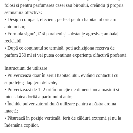
folosi și pentru
parfumarea casei sau biroului
, creându-ți propria
semnătură olfactivă;
• Design compact, efecient, perfect pentru habitaclul oricarui
autoturism;
• Formula sigură, fără parabeni și substanțe agresive; ambalaj
reciclabil;
• După ce conținutul se termină, poți achiziționa rezerva de
parfum 250 ml și vei putea continua experiența olfactivă preferată.
Instrucțiuni de utilizare
• Pulverizează doar în aerul habitaclului, evitând contactul cu
suprafețe și tapițerii delicate;
• Pulverizează de 1–2 ori în funcție de dimensiunea mașinii și
intensitatea dorită a parfumului auto;
• Închide pulverizatorul după utilizare pentru a păstra aroma
intactă;
• Păstrează în poziție verticală, ferit de căldură extremă și nu la
îndemâna copiilor.