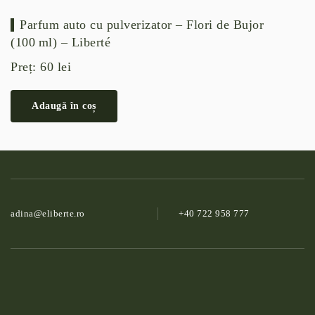
Parfum auto cu pulverizator – Flori de Bujor
(100 ml) – Liberté
Preț:
60
lei
Adaugă în coș
adina@­eliberte.ro
+40 722 958 777