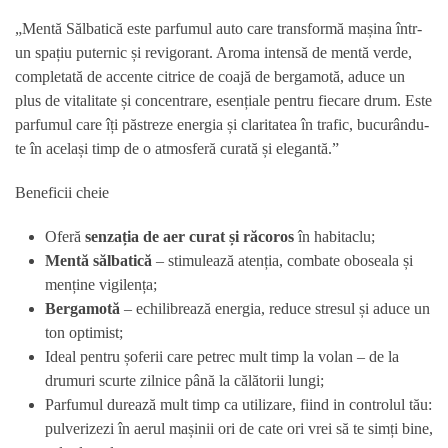
„Mentă Sălbatică este parfumul auto care transformă mașina într-
un spațiu puternic și revigorant. Aroma intensă de mentă verde,
completată de accente citrice de coajă de bergamotă, aduce un
plus de vitalitate și concentrare, esențiale pentru fiecare drum. Este
parfumul care îți păstreze energia și claritatea în trafic, bucurându-
te în același timp de o atmosferă curată și elegantă.”
Beneficii cheie
Oferă
senzația de aer curat și răcoros
în habitaclu;
Mentă sălbatică
– stimulează atenția, combate oboseala și
menține vigilența;
Bergamotă
– echilibrează energia, reduce stresul și aduce un
ton optimist;
Ideal pentru șoferii care petrec mult timp la volan – de la
drumuri scurte zilnice până la călătorii lungi;
Parfumul durează mult timp ca utilizare, fiind in controlul tău:
pulverizezi în aerul mașinii ori de cate ori vrei să te simți bine,