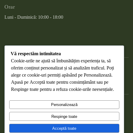
Orar
Luni - Duminică: 10:00 - 18:00
Vă respectăm intimitatea
Cookie-urile ne ajută să îmbunătățim experiența ta, să
oferim conținut personalizat și să analizăm traficul. Poți
DESPRE COOKIES
alege ce cookie-uri permiți apăsând pe
Personalizează
.
RETURNAREA PRODUSELOR
Apasă pe
Acceptă toate
pentru consimțământ sau pe
WEBMAIL
Respinge toate
pentru a refuza cookie-urile neesențiale.
POLITICA DE CONFIDENȚIALITATE
Personalizează
TERMENI ȘI CONDIȚII
Respinge toate
Copyright Nucela Verde ©
2026
. Toate drepturile rezervate .
Acceptă toate
Made with ❤️ by the
NRGO Web Design
team.