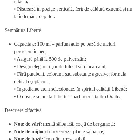
intactă
;
• Păstrează în poziție verticală, ferit de căldură extremă și nu
la îndemâna copiilor.
Semnătura Liberté
Capacitate:
100 ml –
parfum auto pe bază de uleiuri
,
persistent în aer;
• Asigură până la 500 de pulverizări;
• Design elegant, ușor de folosit și reîncărcabil;
• Fără parabeni, coloranți sau substanțe agresive; formula
delicată și plăcută;
• Ingrediente atent selecționate, în spiritul calității Liberté;
• O creație semnată Liberté –
parfumeria ta
din Oradea.
Descriere olfactivă
Note de vârf:
mentă sălbatică, coajă de bergamotă;
Note de mijloc:
frunze verzi, plante sălbatice;
Note de bază:
lemn fin, mosc subtil.