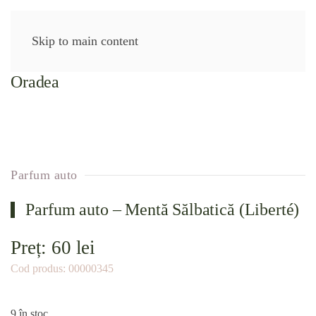
Skip to main content
Parfum auto
Parfum auto – Mentă Sălbatică (Liberté)
Preț:
60
lei
Cod produs:
00000345
9 în stoc