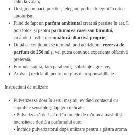
calm la volan;
Design compact, practic și elegant, perfect integrat în orice
autoturism;
Fiind de fapt un
parfum ambiental
creat să persiste în aer, îl
poți folosi și pentru
parfumarea casei sau biroului
,
creându-ți astfel o
semnătură olfactivă proprie
;
După ce conținutul se termină, poți achiziționa
rezerva de
parfum de 250 ml
și vei putea continua experiența olfactivă
preferată.
Formula sigură, fără parabeni și substanțe agresive;
Ambalaj reciclabil, pentru un plus de responsabilitate.
Instrucțiuni de utilizare
Pulverizează doar în aerul mașinii, evitând contactul cu
suprafețe sensibile și tapițerii delicate;
• Pulverizează de 1–2 ori în funcție de mărimea mașinii și
intensitatea dorită a
parfumului auto
;
• Închide pulverizatorul după utilizare pentru a păstra
aroma