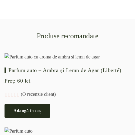
Produse recomandate
Parfum auto – Ambra și Lemn de Agar (Liberté)
Preț:
60
lei
(O recenzie client)
Evaluat la
5.00
din 5 pe baza unei singure evaluări
Adaugă în coș