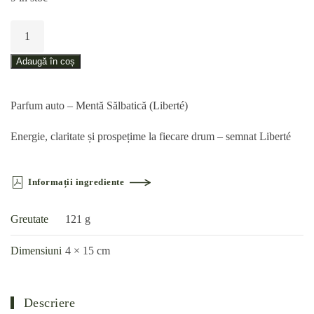
Cantitate
Parfum
auto
Adaugă în coș
–
Mentă
Parfum auto – Mentă Sălbatică (Liberté)
Sălbatică
(Liberté)
E
nergie, claritate și prospețime la fiecare drum – semnat Liberté
Informații ingrediente
Greutate
121 g
Dimensiuni
4 × 15 cm
Descriere