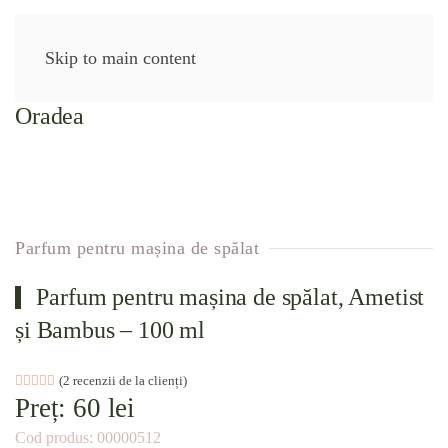
Skip to main content
Parfum pentru mașina de spălat
Parfum pentru mașina de spălat, Ametist
și Bambus – 100 ml
Evaluat la
2
(
2
recenzii de la clienți)
5.00
din 5 pe baza a
evaluări de la clienți
Preț:
60
lei
Cod produs:
00000512