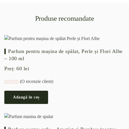
Produse recomandate
Parfum pentru mașina de spălat, Perle și Flori Albe
– 100 ml
Preț:
60
lei
(O recenzie client)
Evaluat la
5.00
din 5 pe baza unei singure evaluări
Adaugă în coș