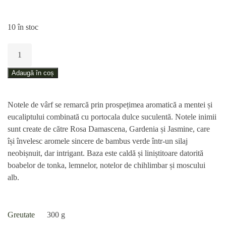
10 în stoc
Cantitate
Parfum
pentru
Adaugă în coș
mașina
de
Notele de vârf se remarcă prin prospețimea aromatică a mentei și
spălat,
eucaliptului combinată cu portocala dulce suculentă. Notele inimii
Ametist
sunt create de către Rosa Damascena, Gardenia și Jasmine, care
și
își învelesc aromele sincere de bambus verde într-un silaj
Bambus
neobișnuit, dar intrigant. Baza este caldă și liniștitoare datorită
–
boabelor de tonka, lemnelor, notelor de chihlimbar și moscului
100
alb.
ml
Greutate
300 g