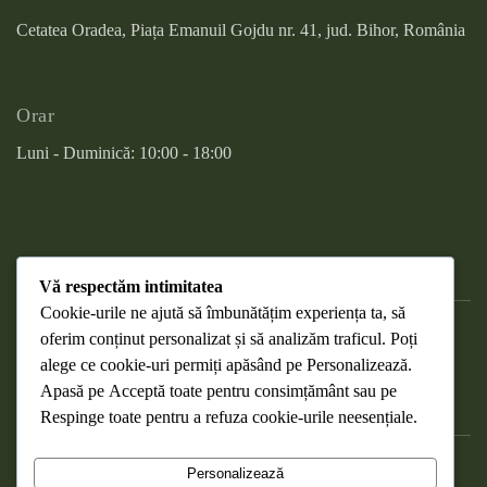
Cetatea Oradea, Piața Emanuil Gojdu nr. 41, jud. Bihor, România
Orar
Luni - Duminică: 10:00 - 18:00
Vă respectăm intimitatea
Cookie-urile ne ajută să îmbunătățim experiența ta, să
oferim conținut personalizat și să analizăm traficul. Poți
DESPRE COOKIES
alege ce cookie-uri permiți apăsând pe
Personalizează
.
RETURNAREA PRODUSELOR
Apasă pe
Acceptă toate
pentru consimțământ sau pe
WEBMAIL
Respinge toate
pentru a refuza cookie-urile neesențiale.
POLITICA DE CONFIDENȚIALITATE
Personalizează