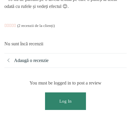
odată cu rufele și vedeți efectul 😊.
Evaluat la
2
(
2
recenzii de la clienți)
5.00
din 5 pe baza a
evaluări de la clienți
Nu sunt încă recenzii
Adaugă o recenzie
You must be logged in to post a review
Log In