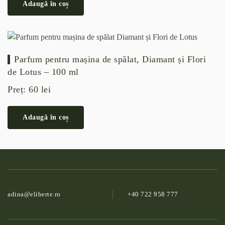
Adaugă în coș
Parfum pentru mașina de spălat, Diamant și Flori
de Lotus – 100 ml
Preț:
60
lei
Adaugă în coș
adina@­eliberte.ro
+40 722 958 777