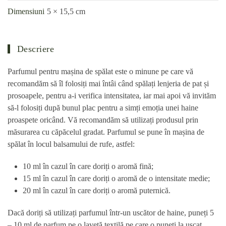
Dimensiuni
5 × 15,5 cm
Descriere
Parfumul pentru mașina de spălat este o minune pe care vă
recomandăm să îl folosiți mai întâi când spălați lenjeria de pat și
prosoapele, pentru a-i verifica intensitatea, iar mai apoi vă invităm
să-l folosiți după bunul plac pentru a simți emoția unei haine
proaspete oricând. Vă recomandăm să utilizați produsul prin
măsurarea cu căpăcelul gradat. Parfumul se pune în mașina de
spălat în locul balsamului de rufe, astfel:
10 ml în cazul în care doriți o aromă fină;
15 ml în cazul în care doriți o aromă de o intensitate medie;
20 ml în cazul în care doriți o aromă puternică.
Dacă doriți să utilizați parfumul într-un uscător de haine, puneți 5
– 10 ml de parfum pe o lavetă textilă pe care o puneți la uscat