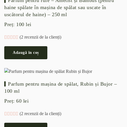
Parfum pentru rufe – Ametist și Bambus (pentru
haine spălate în mașina de spălat sau uscate în
uscătorul de haine) – 250 ml
Preț:
100
lei
(
2
recenzii de la clienți)
Evaluat la
2
5.00
din 5 pe baza a
evaluări de la clienți
Adaugă în coș
Parfum pentru mașina de spălat, Rubin și Bujor –
100 ml
Preț:
60
lei
(
2
recenzii de la clienți)
Evaluat la
2
5.00
din 5 pe baza a
evaluări de la clienți