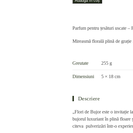
pentru
Adaugă în coș
țesături,
Flori
de
Parfum pentru țesături uscate – 
Bujor
–
Mireasmă florală plină de grație
250
ml
Greutate
255 g
Dimensiuni
5 × 18 cm
Descriere
„Flori de Bujor este o invitație l
bujorul luxuriant în plină floare 
citeva pulverizări într-o experie