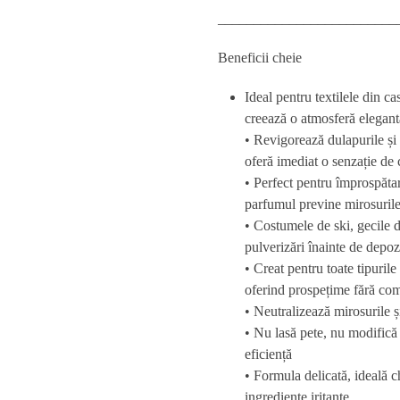
_________________________
Beneficii cheie
Ideal pentru textilele din c
creează o atmosferă elegantă
•
Revigorează dulapurile și 
oferă imediat o senzație de 
• Perfect pentru
împrospătar
parfumul previne mirosurile
•
Costumele de ski, gecile d
pulverizări înainte de depoz
• Creat pentru toate tipurile
oferind prospețime fără co
•
Neutralizează mirosurile
ș
• Nu lasă pete,
nu modifică 
eficiență
•
Formula delicată
, ideală c
ingrediente iritante
_______