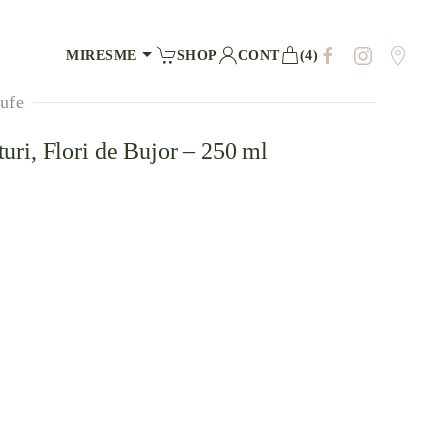
MIRESME
SHOP
CONT
(4)
rufe
uri, Flori de Bujor – 250 ml
a
evaluări de la clienți