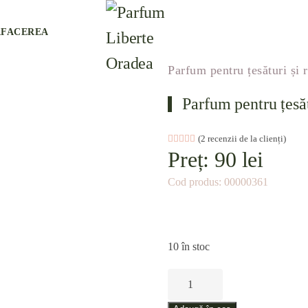
AFACEREA
Parfum pentru țesături și 
Parfum pentru țesăt
Evaluat la
2
(
2
recenzii de la clienți)
5.00
din 5 pe baza 
Preț:
90
lei
Cod produs:
00000361
10 în stoc
Cantitate
Parfum