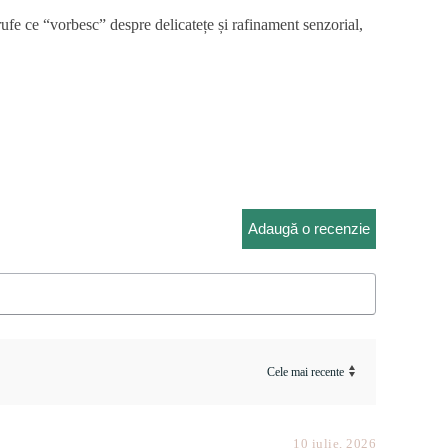
ufe ce “vorbesc” despre delicatețe și rafinament senzorial,
a
evaluări de la clienți
Adaugă o recenzie
10 iulie, 2026