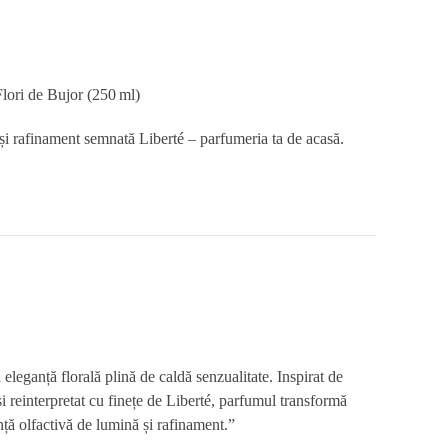
Flori de Bujor (250 ml)
 și rafinament semnată Liberté – parfumeria ta de acasă.
a eleganță florală plină de caldă senzualitate. Inspirat de
și reinterpretat cu finețe de Liberté, parfumul transformă
nță olfactivă de lumină și rafinament.”