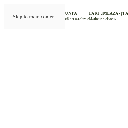
DESPRE NOI
PARFUM NUNTĂ
PARFUMEAZĂ-ȚI 
Skip to main content
eLiberte
Mărturii de nuntă personalizate
Marketing olfactiv