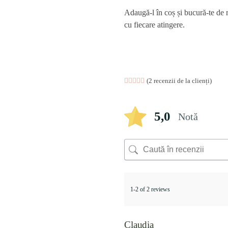
Adaugă-l în coș și bucură-te de r
cu fiecare atingere.
Evaluat la
2
(
2
recenzii de la clienți)
5.00
din 5 pe baza 
5,0
Notă
1-2 of 2 reviews
Claudia