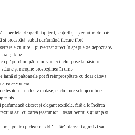
_______________
asă –
perdele, draperii, tapițerii, lenjerii și așternuturi de pat
:
 și proaspătă, subtil parfumând fiecare fibră
sertarele cu rufe
– pulverizat direct în spațiile de depozitare,
curat și bine
ea plăpumilor, păturilor sau textilelor puse la păstrare
–
 stătute și menține prospețimea în timp
e iarnă și paltoanele
pot fi reîmprospătate cu doar câteva
itarea sezonieră
 de țesături – inclusiv
mătase, cachemire și lenjerii fine
–
mpromis
i parfumează discret și elegant textilele, fără a le încărca
textura sau culoarea
țesăturilor – testat pentru siguranță și
hiar și pentru pielea sensibilă – fără alergeni agresivi sau
_________________________________