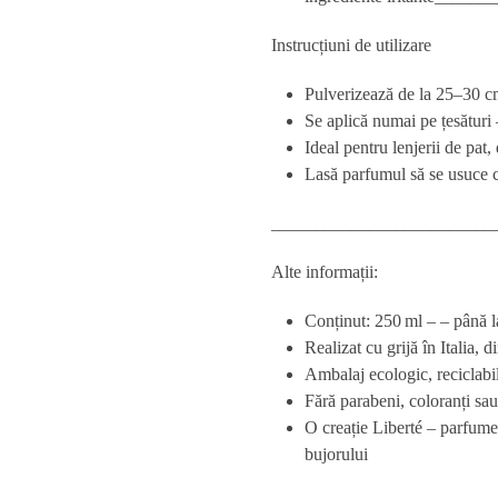
Instrucțiuni de utilizare
Pulverizează de la 25–30 cm 
Se aplică numai pe țesături –
Ideal pentru lenjerii de pat,
Lasă parfumul să se usuce co
_________________________
Alte informații:
Conținut: 250 ml – – până l
Realizat cu grijă în Italia, 
Ambalaj ecologic, reciclabi
Fără parabeni, coloranți sau 
O creație Liberté – parfumer
bujorului