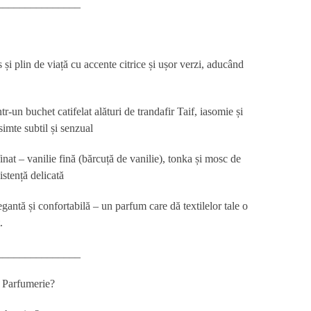
_______________
și plin de viață cu accente citrice și ușor verzi, aducând
ntr-un buchet catifelat alături de trandafir Taif, iasomie și
imte subtil și senzual
finat – vanilie fină (bărcuță de vanilie), tonka și mosc de
istență delicată
gantă și confortabilă – un parfum care dă textilelor tale o
.
_______________
în Parfumerie?