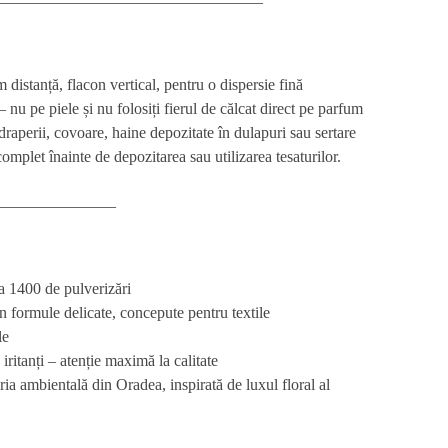
distanță, flacon vertical, pentru o dispersie fină
 nu pe piele și nu folosiți fierul de călcat direct pe parfum
 draperii, covoare, haine depozitate în dulapuri sau sertare
mplet înainte de depozitarea sau utilizarea tesaturilor.
_______________
a 1400 de pulverizări
din formule delicate, concepute pentru textile
le
iritanți – atenție maximă la calitate
ia ambientală din Oradea, inspirată de luxul floral al