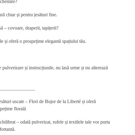
achemire?
ră chiar și pentru țesături fine
.
ă – covoare, draperii, tapițerii?
e și oferă o prospețime elegantă spațiului tău.
 pulverizare și instrucțiunile, nu lasă urme și nu alterează
_______________
uri uscate – Flori de Bujor de la Liberté și oferă
spețime florală
librat – odată pulverizat, rufele și textilele tale vor purta
fortantă.