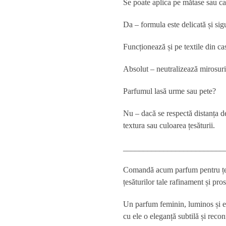
Se poate aplica pe mătase sau c
Da – formula este delicată și sigu
Funcționează și pe textile din cas
Absolut – neutralizează mirosuril
Parfumul lasă urme sau pete?
Nu – dacă se respectă distanța de
textura sau culoarea țesăturii.
_________________________
Comandă acum parfum pentru țesăt
țesăturilor tale rafinament și pro
Un parfum feminin, luminos și echi
cu ele o eleganță subtilă și recon