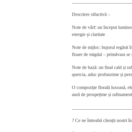
_________________________
Descriere olfactivă –
Note de vârf:
un început luminos 
energie și claritate
Note de mijloc:
bujorul regăsit î
floare de migdal – primăvara se s
Note de bază:
un final cald și ra
quercia, aduc profunzime și pers
O compoziție florală luxoasă, ele
aură de prospețime și rafinament
_________________________
? Ce ne întreab
ă clienții nostri 