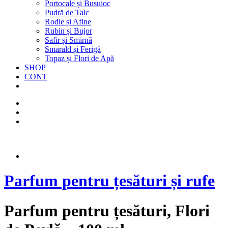
Portocale și Busuioc
Pudră de Talc
Rodie și Afine
Rubin și Bujor
Safir și Smirnă
Smarald și Ferigă
Topaz și Flori de Apă
SHOP
CONT
Parfum pentru țesături și rufe
Parfum pentru țesături, Flori