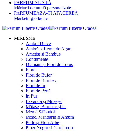
PARFUM NUNTĂ
Mărturii de nuntă personalizate
PARFUMEAZĂ-ȚI AFACEREA
Marketing olfactiv
MIRESME
Ambră Dulce
Ambră și Lemn de Agar
Ametist și Bambus
Condimente
Diamant și Flori de Lotus
Floral
Flori de Bujor
Flori de Bumbac
Flori de In
Flori de Perlă
In Pur
Lavandă și Mușețel
Mătase, Bumbac și In
Mentă Sălbatică
Mosc, Mandarin și Ambră
Perle și Flori Albe
Piper Negru și Cardamon