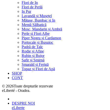
Flori de In
Flori de Perlă
In Pur
Lavandă și Mușețel
Mătase, Bumbac și In
Mentă Sălbatică
Mosc, Mandarin și Ambră
Perle și Flori Albe
Piper Negru și Cardamon
Portocale și Busuioc
Pudră de Talc
Rodie și Afine
Rubin și Bujor
Safir și Smirnă
Smarald și Ferigă
Topaz și Flori de Apă
SHOP
CONT
©
2026
Toate drepturile rezervate
eLiberté - Oradea.
DESPRE NOI
eLiberte