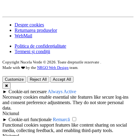
Despre cookies
Returnarea produselor
WebMail
Politica de confidențialitate
Termeni și condiții
Copyright Nucela Verde ©
2026
. Toate drepturile rezervate .
Made with ❤️ by the
NRGO Web Design
team.
Customize
Reject All
Accept All
✖
►
Cookie-uri necesare
Always Active
Necessary cookies enable essential site features like secure log-ins
and consent preference adjustments. They do not store personal
data.
Niciunul
►
Cookie-uri funcționale
Remarcă
Functional cookies support features like content sharing on social
media, collecting feedback, and enabling third-party tools.
Niciunul