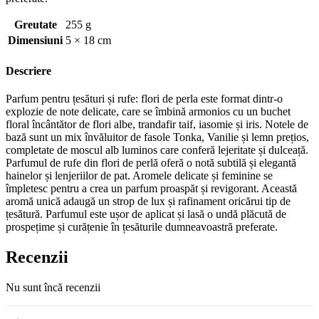
Greutate
255 g
Dimensiuni
5 × 18 cm
Descriere
Parfum pentru țesături și rufe: flori de perla este format dintr-o
explozie de note delicate, care se îmbină armonios cu un buchet
floral încântător de flori albe, trandafir taif, iasomie și iris. Notele de
bază sunt un mix învăluitor de fasole Tonka, Vanilie și lemn prețios,
completate de moscul alb luminos care conferă lejeritate și dulceață.
Parfumul de rufe din flori de perlă oferă o notă subtilă și elegantă
hainelor și lenjeriilor de pat. Aromele delicate și feminine se
împletesc pentru a crea un parfum proaspăt și revigorant. Această
aromă unică adaugă un strop de lux și rafinament oricărui tip de
țesătură. Parfumul este ușor de aplicat și lasă o undă plăcută de
prospețime și curățenie în țesăturile dumneavoastră preferate.
Recenzii
Nu sunt încă recenzii