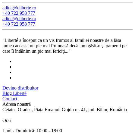
adina@eliberte.ro
+40 722 958 777
adina@­eliberte.ro
+40 722 958 777
"Liberté a început ca un vis frumos al familiei noastre de a lăsa
lumea aceasta un pic mai frumoasă decât am găsit-o şi oamenii pe
care îi întâlnim un pic mai fericiţi..."
Devino distribuitor
Blog Liberté
Contact
Adresa noastră
Cetatea Oradea, Piața Emanuil Gojdu nr. 41, jud. Bihor, România
Orar
Luni - Duminică: 10:00 - 18:00