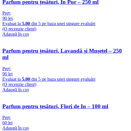
Parfum pentru țesături, In Pur – 250 ml
Preț:
90
lei
Evaluat la
5.00
din 5 pe baza unei singure evaluări
(O recenzie client)
Adaugă în coș
Parfum pentru țesături, Lavandă și Mușețel – 250
ml
Preț:
90
lei
Evaluat la
5.00
din 5 pe baza unei singure evaluări
(O recenzie client)
Adaugă în coș
Parfum pentru țesături, Flori de In – 100 ml
Preț:
60
lei
Adaugă în coș