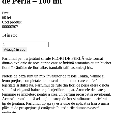
de Perlă – 100 ml
Preț:
60
lei
Cod produs:
00000507
14 în stoc
Cantitate
Parfum
Adaugă în coș
pentru
țesături,
Parfumul pentru țesături și rufe FLORI DE PERLĂ este format
Flori
dintr-o explozie de note citrice care se îmbină armonios cu un buchet
de
floral încântător de flori albe, trandafir taif, iasomie și iris.
Perlă
–
Notele de bază sunt un mix învăluitor de fasole Tonka, Vanilie și
100
lemn prețios, completate de moscul alb luminos care conferă
ml
lejeritate și dulceață. Parfumul de rufe din flori de perlă oferă o notă
subtilă și elegantă hainelor și lenjeriilor de pat. Aromele delicate și
feminine se împletesc pentru a crea un parfum proaspăt și revigorant.
Această aromă unică adaugă un strop de lux și rafinament oricărui
tip de țesătură. Parfumul tip spray este ușor de aplicat și lasă o urmă
plăcută de prospețime și curățenie în țesăturile dumneavoastră
preferate.