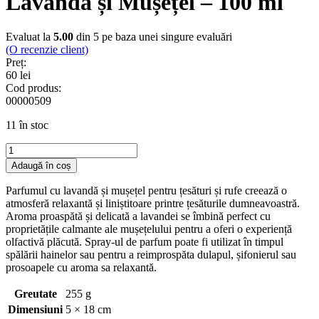
Lavandă și Mușețel – 100 ml
Evaluat la
5.00
din 5 pe baza unei singure evaluări
(O recenzie client)
Preț:
60
lei
Cod produs:
00000509
11 în stoc
Cantitate
Parfum
Adaugă în coș
pentru
țesături,
Parfumul cu lavandă și mușețel pentru țesături și rufe creează o
Lavandă
atmosferă relaxantă și liniștitoare printre țesăturile dumneavoastră.
și
Aroma proaspătă și delicată a lavandei se îmbină perfect cu
Mușețel
proprietățile calmante ale mușețelului pentru a oferi o experiență
–
olfactivă plăcută. Spray-ul de parfum poate fi utilizat în timpul
100
spălării hainelor sau pentru a reimprospăta dulapul, șifonierul sau
ml
prosoapele cu aroma sa relaxantă.
Greutate
255 g
Dimensiuni
5 × 18 cm