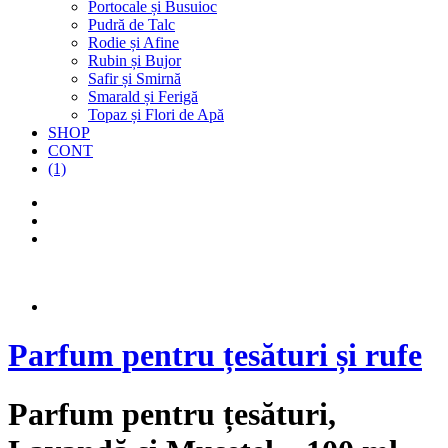
Portocale și Busuioc
Pudră de Talc
Rodie și Afine
Rubin și Bujor
Safir și Smirnă
Smarald și Ferigă
Topaz și Flori de Apă
SHOP
CONT
(1)
Parfum pentru țesături și rufe
Parfum pentru țesături,