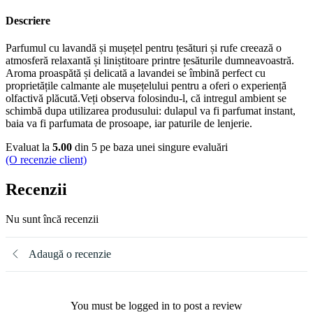
Descriere
Parfumul cu lavandă și mușețel pentru țesături și rufe creează o
atmosferă relaxantă și liniștitoare printre țesăturile dumneavoastră.
Aroma proaspătă și delicată a lavandei se îmbină perfect cu
proprietățile calmante ale mușețelului pentru a oferi o experiență
olfactivă plăcută.Veți observa folosindu-l, că intregul ambient se
schimbă dupa utilizarea produsului: dulapul va fi parfumat instant,
baia va fi parfumata de prosoape, iar paturile de lenjerie.
Evaluat la
5.00
din 5 pe baza unei singure evaluări
(O recenzie client)
Recenzii
Nu sunt încă recenzii
Adaugă o recenzie
You must be logged in to post a review