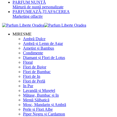
PARFUM NUNTĂ
Mărturii de nuntă personalizate
PARFUMEAZĂ-ȚI AFACEREA
Marketing olfactiv
MIRESME
Ambră Dulce
Ambră și Lemn de Agar
Ametist și Bambus
Condimente
Diamant și Flori de Lotus
Floral
Flori de Bujor
Flori de Bumbac
Flori de In
Flori de Perlă
In Pur
Lavandă și Mușețel
Mătase, Bumbac și In
Mentă Sălbatică
Mosc, Mandarin și Ambră
Perle și Flori Albe
Piper Negru și Cardamon