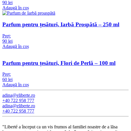
90
lei
Adaugă în coș
Parfum pentru țesături, Iarbă Prospătă – 250 ml
Preț:
90
lei
Adaugă în coș
Parfum pentru țesături, Flori de Perlă – 100 ml
Preț:
60
lei
Adaugă în coș
adina@eliberte.ro
+40 722 958 777
adina@­eliberte.ro
+40 722 958 777
"Liberté a început ca un vis frumos al familiei noastre de a lăsa