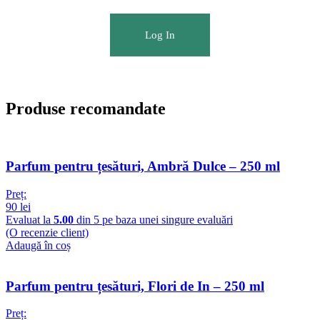
Log In
Produse recomandate
Parfum pentru țesături, Ambră Dulce – 250 ml
Preț:
90
lei
Evaluat la
5.00
din 5 pe baza unei singure evaluări
(O recenzie client)
Adaugă în coș
Parfum pentru țesături, Flori de In – 250 ml
Preț: