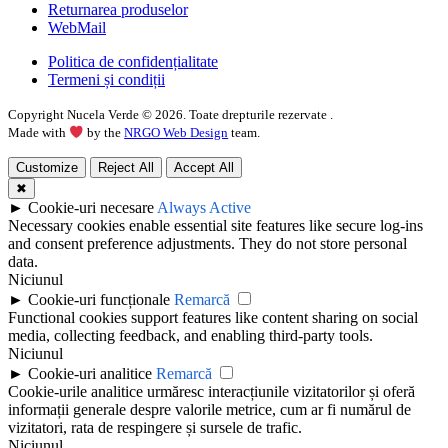
Returnarea produselor
WebMail
Politica de confidențialitate
Termeni și condiții
Copyright Nucela Verde ©
2026
. Toate drepturile rezervate .
Made with
by the
NRGO Web Design
team.
Customize
Reject All
Accept All
✖
►
Cookie-uri necesare
Always Active
Necessary cookies enable essential site features like secure log-ins
and consent preference adjustments. They do not store personal
data.
Niciunul
►
Cookie-uri funcționale
Remarcă
Functional cookies support features like content sharing on social
media, collecting feedback, and enabling third-party tools.
Niciunul
►
Cookie-uri analitice
Remarcă
Cookie-urile analitice urmăresc interacțiunile vizitatorilor și oferă
informații generale despre valorile metrice, cum ar fi numărul de
vizitatori, rata de respingere și sursele de trafic.
Niciunul