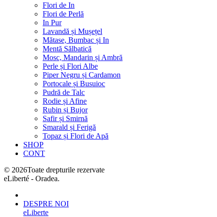
Flori de In
Flori de Perlă
In Pur
Lavandă și Mușețel
Mătase, Bumbac și In
Mentă Sălbatică
Mosc, Mandarin și Ambră
Perle și Flori Albe
Piper Negru și Cardamon
Portocale și Busuioc
Pudră de Talc
Rodie și Afine
Rubin și Bujor
Safir și Smirnă
Smarald și Ferigă
Topaz și Flori de Apă
SHOP
CONT
©
2026
Toate drepturile rezervate
eLiberté - Oradea.
DESPRE NOI
eLiberte