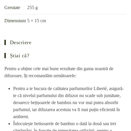
Greutate
255 g
Dimensiuni
5 × 15 cm
Descriere
Știai că?
Pentru a obține cele mai bune rezultate din gama noastră de
difuzoare, îți recomandăm următoarele:
Pentru a te bucura de calitatea parfumurilor Liberté, asigură-
te că nivelul parfumului din difuzor nu scade sub jumătate,
deoarece bețișoarele de bambus nu vor mai putea absorbi
parfumul, iar difuzarea acestuia va fi mai puțin eficientă în
ambient.
Înlocuiește betisoarele de bambus o dată la două sau trei
săptămâni, în funcție de intensitatea utilizării, pentru a