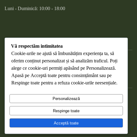
Luni - Duminică: 10:00 - 18:00
Vă respectăm intimitatea
Cookie-urile ne ajută să îmbunătățim experiența ta, să
oferim conținut personalizat și să analizăm traficul. Poți
DESPRE COOKIES
alege ce cookie-uri permiți apăsând pe
Personalizează
.
RETURNAREA PRODUSELOR
Apasă pe
Acceptă toate
pentru consimțământ sau pe
WEBMAIL
Respinge toate
pentru a refuza cookie-urile neesențiale.
POLITICA DE CONFIDENȚIALITATE
Personalizează
TERMENI ȘI CONDIȚII
Respinge toate
Copyright Nucela Verde ©
2026
. Toate drepturile rezervate .
Acceptă toate
Made with ❤️ by the
NRGO Web Design
team.