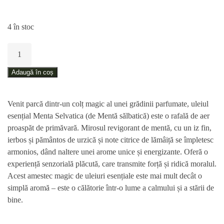
4 în stoc
Cantitate
Rezerve
pentru
Adaugă în coș
difuzoare,
Mentă
Venit parcă dintr-un colț magic al unei grădinii parfumate, uleiul
Sălbatică
esențial Menta Selvatica (de Mentă sălbatică) este o rafală de aer
–
proaspăt de primăvară. Mirosul revigorant de mentă, cu un iz fin,
250
ierbos și pământos de urzică și note citrice de lămâiță se împletesc
ml
armonios, dând naltere unei arome unice și energizante. Oferă o
experiență senzorială plăcută, care transmite forță și ridică moralul.
Acest amestec magic de uleiuri esențiale este mai mult decât o
simplă aromă – este o călătorie într-o lume a calmului și a stării de
bine.