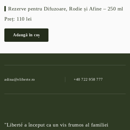
Rezerve pentru Difuzoare, Rodie și Afine – 250 ml
Preț:
110
lei
Adaugă în coș
adina@­eliberte.ro
+40 722 958 777
"Liberté a început ca un vis frumos al familiei