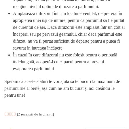
menține nivelul optim de difuzare a parfumului.
Amplasează difuzorul într-un loc bine ventilat, de preferat în
apropierea unei uși de intrare, pentru ca parfumul să fie purtat
de curentul de aer. Dacă difuzorul este amplasat într-un colț al
încăperii sau pe pervazul geamului, chiar dacă parfumul este
difuzat, nu va fi purtat suficient de departe pentru a putea fi
savurat în întreaga încăpere.
În cazul în care difuzorul nu este folosit pentru o perioadă
îndelungată, acoperă-l cu capacul pentru a preveni
evaporarea parfumului.
Sperăm că aceste sfaturi te vor ajuta să te bucuri la maximum de
parfumurile Liberté, așa cum ne-am bucurat și noi creându-le
pentru tine!
Evaluat la
2
(
2
recenzii de la clienți)
5.00
din 5 pe baza a
evaluări de la clienți