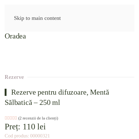
Skip to main content
Rezerve
Rezerve pentru difuzoare, Mentă
Sălbatică – 250 ml
Evaluat la
2
(
2
recenzii de la clienți)
5.00
din 5 pe baza a
evaluări de la clienți
Preț:
110
lei
Cod produs:
00000321