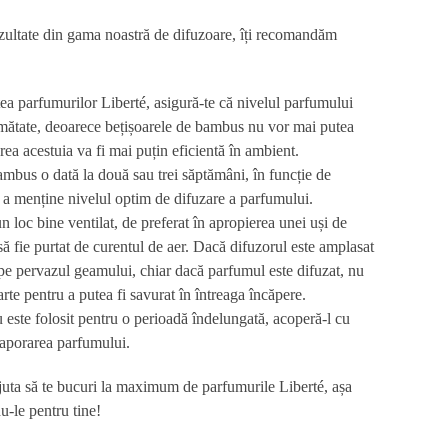
zultate din gama noastră de difuzoare, îți recomandăm
tea parfumurilor Liberté, asigură-te că nivelul parfumului
mătate, deoarece bețișoarele de bambus nu vor mai putea
rea acestuia va fi mai puțin eficientă în ambient.
ambus o dată la două sau trei săptămâni, în funcție de
tru a menține nivelul optim de difuzare a parfumului.
 loc bine ventilat, de preferat în apropierea unei uși de
să fie purtat de curentul de aer. Dacă difuzorul este amplasat
u pe pervazul geamului, chiar dacă parfumul este difuzat, nu
arte pentru a putea fi savurat în întreaga încăpere.
u este folosit pentru o perioadă îndelungată, acoperă-l cu
vaporarea parfumului.
ajuta să te bucuri la maximum de parfumurile Liberté, așa
-le pentru tine!