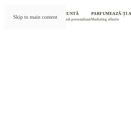
DESPRE NOI
PARFUM NUNTĂ
PARFUMEAZĂ-ȚI 
Skip to main content
eLiberte
Mărturii de nuntă personalizate
Marketing olfactiv