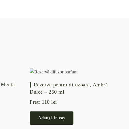
, Mentă
Rezerve pentru difuzoare, Ambră
Dulce – 250 ml
Preț:
110
lei
aza a
evaluări de la clienți
Adaugă în coș