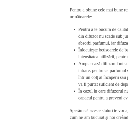
Pentru a obține cele mai bune re
următoarele:
Pentru a te bucura de calita
din difuzor nu scade sub ju
absorbi parfumul, iar difuza
Înlocuiește betisoarele de b
intensitatea utilizării, pen
Amplasează difuzorul într-un
intrare, pentru ca parfumul 
într-un colț al încăperii sa
va fi purtat suficient de dep
În cazul în care difuzorul n
capacul pentru a preveni e
Sperăm că aceste sfaturi te vor 
cum ne-am bucurat și noi creându