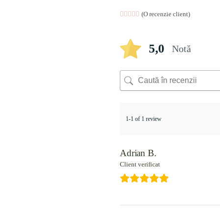
Evaluat la
(O recenzie client)
5.00
din 5 pe baza 
5,0
Notă
1-1 of 1 review
Adrian B.
Client verificat