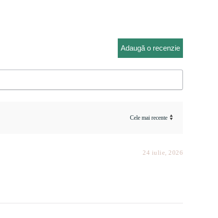
unei singure evaluări
Adaugă o recenzie
24 iulie, 2026