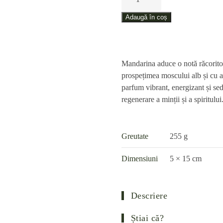
Rezerve
pentru
Adaugă în coș
difuzoare,
Mosc,
Mandarin
Mandarina aduce o notă răcoritoa
și
prospețimea moscului alb și cu a
Ambră
parfum vibrant, energizant și sed
–
regenerare a minții și a spiritului
250
ml
Greutate
255 g
Dimensiuni
5 × 15 cm
Descriere
Știai că?