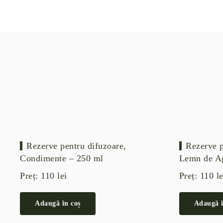
Rezerve pentru difuzoare,
Rezerve p
Condimente – 250 ml
Lemn de Ag
Preț:
110
lei
Preț:
110
le
Adaugă în coș
Adaugă î