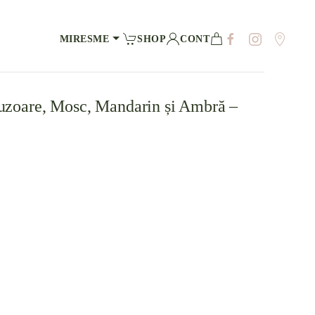
MIRESME
SHOP
CONT
uzoare, Mosc, Mandarin și Ambră –
unei singure evaluări