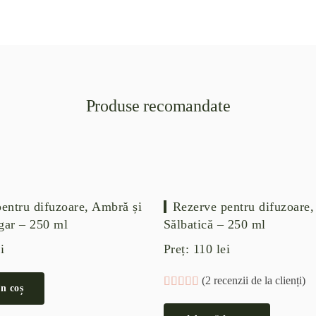
Produse recomandate
entru difuzoare, Ambră și
Rezerve pentru difuzoare
ar – 250 ml
Sălbatică – 250 ml
i
Preț:
110
lei
(
2
recenzii de la clienți)
Evaluat la
2
5.00
din 5 pe b
n coș