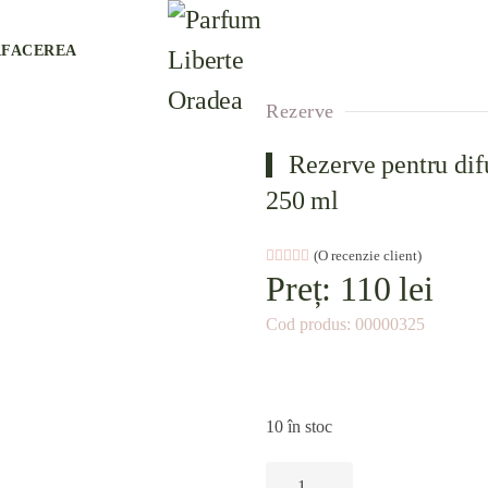
AFACEREA
Rezerve
Rezerve pentru dif
250 ml
Evaluat la
(O recenzie client)
5.00
din 5 pe baza 
Preț:
110
lei
Cod produs:
00000325
10 în stoc
Cantitate