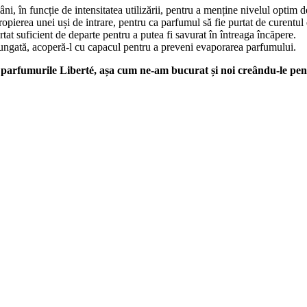
ni, în funcție de intensitatea utilizării, pentru a menține nivelul optim 
opierea unei uși de intrare, pentru ca parfumul să fie purtat de curentul 
tat suficient de departe pentru a putea fi savurat în întreaga încăpere.
elungată, acoperă-l cu capacul pentru a preveni evaporarea parfumului.
 parfumurile Liberté, așa cum ne-am bucurat și noi creându-le pen