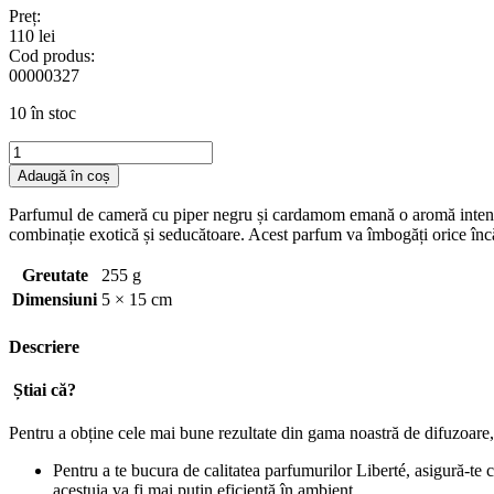
Preț:
110
lei
Cod produs:
00000327
10 în stoc
Cantitate
Rezerve
Adaugă în coș
pentru
difuzoare,
Parfumul de cameră cu piper negru și cardamom emană o aromă intensă,
Piper
combinație exotică și seducătoare. Acest parfum va îmbogăți orice înc
Negru
și
Greutate
255 g
Cardamon
Dimensiuni
5 × 15 cm
–
250
Descriere
ml
Știai că?
Pentru a obține cele mai bune rezultate din gama noastră de difuzoare
Pentru a te bucura de calitatea parfumurilor Liberté, asigură-te
acestuia va fi mai puțin eficientă în ambient.