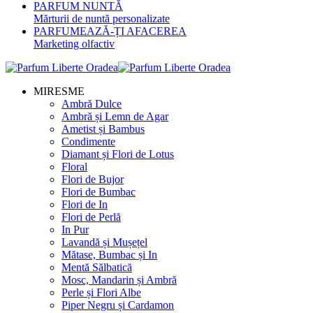
PARFUM NUNTĂ
Mărturii de nuntă personalizate
PARFUMEAZĂ-ȚI AFACEREA
Marketing olfactiv
MIRESME
Ambră Dulce
Ambră și Lemn de Agar
Ametist și Bambus
Condimente
Diamant și Flori de Lotus
Floral
Flori de Bujor
Flori de Bumbac
Flori de In
Flori de Perlă
In Pur
Lavandă și Mușețel
Mătase, Bumbac și In
Mentă Sălbatică
Mosc, Mandarin și Ambră
Perle și Flori Albe
Piper Negru și Cardamon