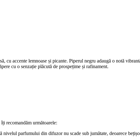
 cu accente lemnoase și picante. Piperul negru adaugă o notă vibrantă 
ăpere cu o senzație plăcută de prospețime și rafinament.
, îți recomandăm următoarele:
 că nivelul parfumului din difuzor nu scade sub jumătate, deoarece beți