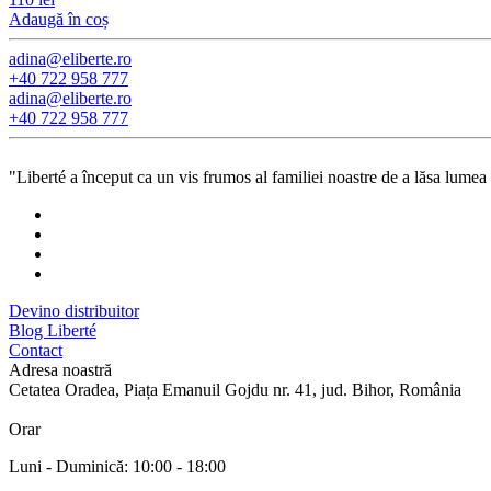
Adaugă în coș
adina@eliberte.ro
+40 722 958 777
adina@­eliberte.ro
+40 722 958 777
"Liberté a început ca un vis frumos al familiei noastre de a lăsa lumea 
Devino distribuitor
Blog Liberté
Contact
Adresa noastră
Cetatea Oradea, Piața Emanuil Gojdu nr. 41, jud. Bihor, România
Orar
Luni - Duminică: 10:00 - 18:00