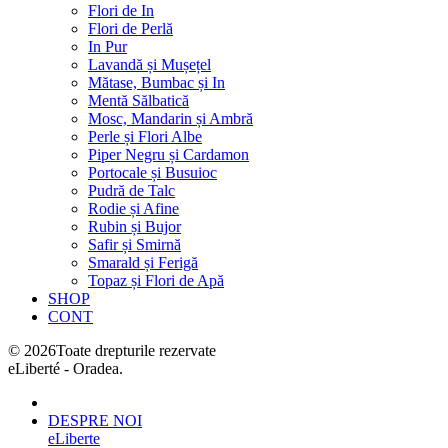
Flori de In
Flori de Perlă
In Pur
Lavandă și Mușețel
Mătase, Bumbac și In
Mentă Sălbatică
Mosc, Mandarin și Ambră
Perle și Flori Albe
Piper Negru și Cardamon
Portocale și Busuioc
Pudră de Talc
Rodie și Afine
Rubin și Bujor
Safir și Smirnă
Smarald și Ferigă
Topaz și Flori de Apă
SHOP
CONT
©
2026
Toate drepturile rezervate
eLiberté - Oradea.
DESPRE NOI
eLiberte