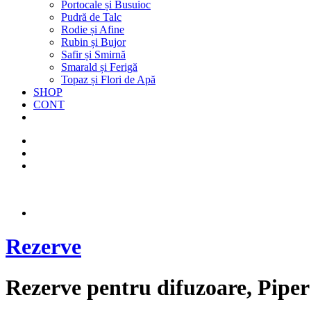
Portocale și Busuioc
Pudră de Talc
Rodie și Afine
Rubin și Bujor
Safir și Smirnă
Smarald și Ferigă
Topaz și Flori de Apă
SHOP
CONT
Rezerve
Rezerve pentru difuzoare, Pipe