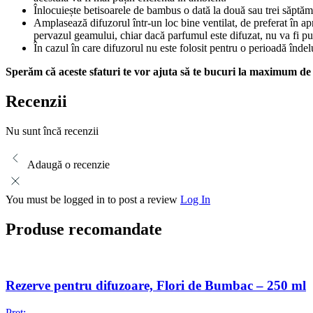
Înlocuiește betisoarele de bambus o dată la două sau trei săptămâ
Amplasează difuzorul într-un loc bine ventilat, de preferat în apr
pervazul geamului, chiar dacă parfumul este difuzat, nu va fi pur
În cazul în care difuzorul nu este folosit pentru o perioadă înd
Sperăm că aceste sfaturi te vor ajuta să te bucuri la maximum de
Recenzii
Nu sunt încă recenzii
Adaugă o recenzie
You must be logged in to post a review
Log In
Produse recomandate
Rezerve pentru difuzoare, Flori de Bumbac – 250 ml
Preț: