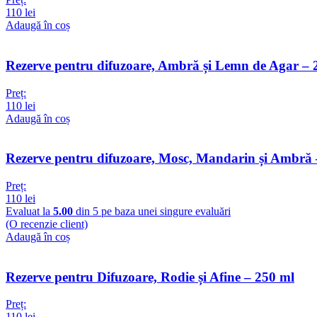
110
lei
Adaugă în coș
Rezerve pentru difuzoare, Ambră și Lemn de Agar – 
Preț:
110
lei
Adaugă în coș
Rezerve pentru difuzoare, Mosc, Mandarin și Ambră 
Preț:
110
lei
Evaluat la
5.00
din 5 pe baza unei singure evaluări
(O recenzie client)
Adaugă în coș
Rezerve pentru Difuzoare, Rodie și Afine – 250 ml
Preț:
110
lei